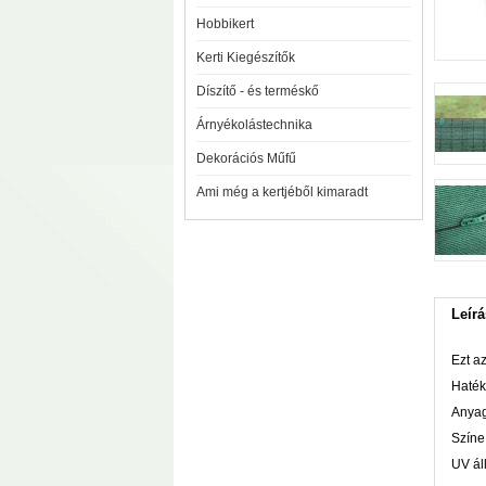
Hobbikert
Kerti Kiegészítők
Díszítő - és terméskő
Árnyékolástechnika
Dekorációs Műfű
Ami még a kertjéből kimaradt
Leírá
Ezt az
Hatéko
Anyag
Színe
UV ál