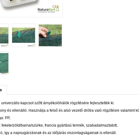
s
 univerzális kapcsot szőtt árnyékolóhálók rögzítésére fejlesztették ki.
ny és ellenálló. Használja a felső és alsó vezető drótra való rögzítésre valamint kö
a: PP,
: fekete/zöld/barna/szürke, francia gyártású termék, szabadalmaztatott,
ló, így a napsugárzásnak és az időjárás viszontagságainak is ellenáll.