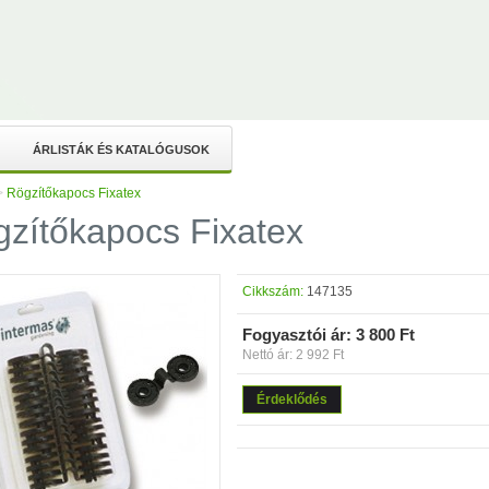
ÁRLISTÁK ÉS KATALÓGUSOK
>
Rögzítőkapocs Fixatex
zítőkapocs Fixatex
Cikkszám:
147135
Fogyasztói ár:
3 800 Ft
Nettó ár: 2 992 Ft
Érdeklődés