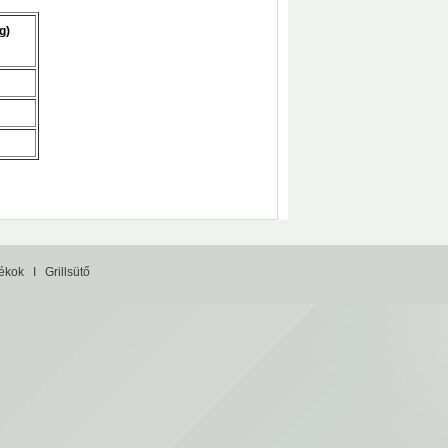
g)
tékok
I
Grillsütő