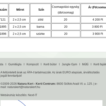
Csomagolási egység
Ár (Ft/csoma
kszám
Méret
Szín
(db/csomag)
7121
2 x 2,5 cm
zöld
20
4 200 Ft
1895
2 x 2,5 cm
barna
20
3 800 Ft
1896
2 x 2,5 cm
szürke
20
3 900 Ft
da
I
Gumitégla
I
Kompozit
I
Kerti bútor
I
Jungle Gym
I
Műfű
I
Kerti fajá
A feltüntetett árak az ÁFA-t tartalmazzák. Az árak EURO alapúak, árváltoztatás
jogát fenntartjuk!
©2009-2026
Natura Kert - Kerti Centrum:
8600 Siófok Aradi Vt. u. 125. | e-
mail:
naturakert@naturakert.hu
Webáruház készítés
: Next-IT