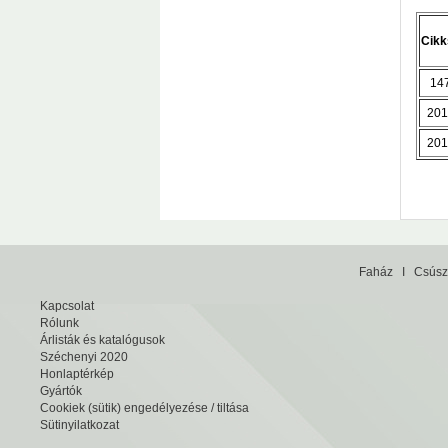
Cik
14
201
201
Faház
I
Csúsz
Kapcsolat
Rólunk
Árlisták és katalógusok
Széchenyi 2020
Honlaptérkép
Gyártók
Cookiek (sütik) engedélyezése / tiltása
Sütinyilatkozat