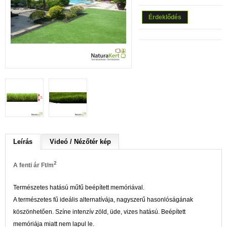
Érdeklődés
Leírás
Videó / Nézőtér kép
2
A fenti ár Ft/m
Természetes hatású műfű beépített memóriával.
A természetes fű ideális alternatívája, nagyszerű hasonlóságának
köszönhetően. Színe intenzív zöld, üde, vizes hatású. Beépített
memóriája miatt nem lapul le.