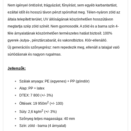
Nem igényel öntözést, trágyázást, fűnyírást, sem egyéb karbantartást,
ezáltal időt és hosszú távon pénzt spórolhat meg. Télen-nyáron zöld az
általa telepített terület, UV állóságának köszönhetően hosszútávon
megtartja szép zöld színét. Nem gyomosodik. A zöld és a barna szín 4-
féle árnyalatának köszönhetően természetes hatást biztosít. 100%
gyerek-,kutya-, pénztárcabarát, és vakondbiztos. Klór-ellenálló.
Új generációs szőnyegrész: nem repedezik meg, ellenáll a talajjal való
súrlódásnak és nagyon rugalmas.
Jellemzők:
Szálak anyaga: PE (egyenes) + PP (göndör)
Alap: PP + latex
DTEX: 7 800 (+/- 3%)
2
Öltések: 19 950m
(+/- 100)
2
Súly: 2,6 kg/m
(+/- 3%)
Szőnyeg teljes magassága: 40 mm
Szín: zöld - barna (4 árnyalat)