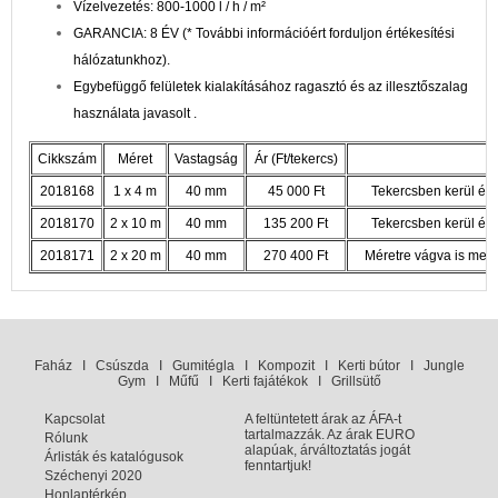
Vízelvezetés: 800-1000 l / h / m²
GARANCIA: 8 ÉV (* További információért forduljon értékesítési
hálózatunkhoz).
Egybefüggő felületek kialakításához ragasztó és az illesztőszalag
használata javasolt .
Cikkszám
Méret
Vastagság
Ár (Ft/tekercs)
2018168
1 x 4 m
40 mm
45 000 Ft
Tekercsben kerül érté
2018170
2 x 10 m
40 mm
135 200 Ft
Tekercsben kerül érté
2018171
2 x 20 m
40 mm
270 400 Ft
Méretre vágva is meg
Faház
I
Csúszda
I
Gumitégla
I
Kompozit
I
Kerti bútor
I
Jungle
Gym
I
Műfű
I
Kerti fajátékok
I
Grillsütő
Kapcsolat
A feltüntetett árak az ÁFA-t
tartalmazzák. Az árak EURO
Rólunk
alapúak, árváltoztatás jogát
Árlisták és katalógusok
fenntartjuk!
Széchenyi 2020
Honlaptérkép