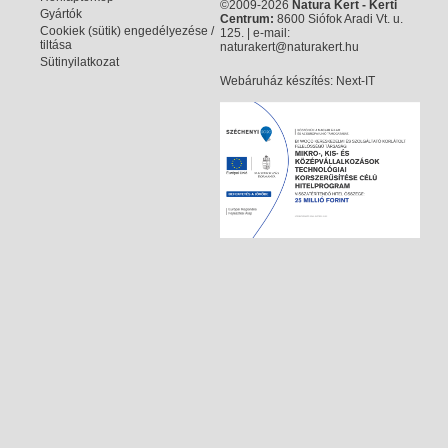
©2009-2026
Natura Kert - Kerti
Gyártók
Centrum:
8600 Siófok Aradi Vt. u.
Cookiek (sütik) engedélyezése /
125. | e-mail:
tiltása
naturakert@naturakert.hu
Sütinyilatkozat
Webáruház készítés
: Next-IT