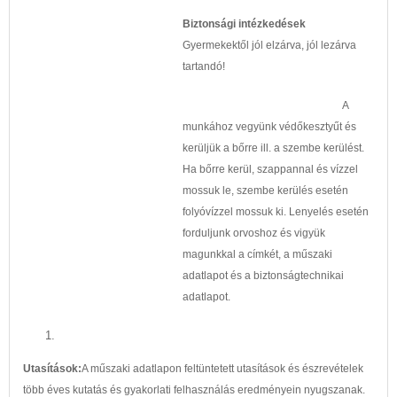
Biztonsági intézkedések
Gyermekektől jól elzárva, jól lezárva
tartandó!
A
munkához vegyünk védőkesztyűt és
kerüljük a bőrre ill. a szembe kerülést.
Ha bőrre kerül, szappannal és vízzel
mossuk le, szembe kerülés esetén
folyóvízzel mossuk ki. Lenyelés esetén
forduljunk orvoshoz és vigyük
magunkkal a címkét, a műszaki
adatlapot és a biztonságtechnikai
adatlapot.
Utasítások:
A műszaki adatlapon feltüntetett utasítások és észrevételek
több éves kutatás és gyakorlati felhasználás eredményein nyugszanak.