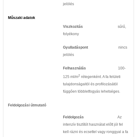
jelölés
Műszaki adatok
Viszkozitás
sűrű,
folyékony
Gyulladáspont
nincs
jelölés
Felhasználás
100-
2
125 ml/m
rétegenként. A fa felületi
tulajdonságaitól és profilozásától
függően többletfogyás lehetséges.
Feldolgozási útmutató
Feldolgozás
Az
intenzív tisztítót használat előtt jól fel
kell rázni és ecsettel vagy ronggyal a fa