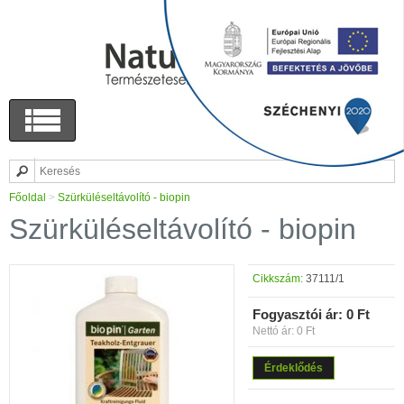
Főoldal
>
Szürküléseltávolító - biopin
Szürküléseltávolító - biopin
Cikkszám:
37111/1
Fogyasztói ár:
0 Ft
Nettó ár: 0 Ft
Érdeklődés