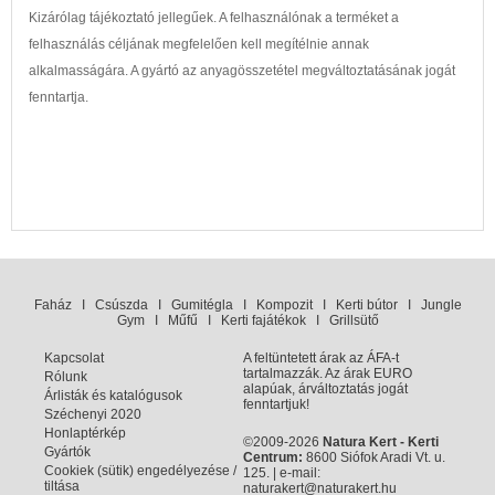
Kizárólag tájékoztató jellegűek. A felhasználónak a terméket a
felhasználás céljának megfelelően kell megítélnie annak
alkalmasságára. A gyártó az anyagösszetétel megváltoztatásának jogát
fenntartja.
Faház
I
Csúszda
I
Gumitégla
I
Kompozit
I
Kerti bútor
I
Jungle
Gym
I
Műfű
I
Kerti fajátékok
I
Grillsütő
Kapcsolat
A feltüntetett árak az ÁFA-t
tartalmazzák. Az árak EURO
Rólunk
alapúak, árváltoztatás jogát
Árlisták és katalógusok
fenntartjuk!
Széchenyi 2020
Honlaptérkép
©2009-2026
Natura Kert - Kerti
Gyártók
Centrum:
8600 Siófok Aradi Vt. u.
Cookiek (sütik) engedélyezése /
125. | e-mail:
tiltása
naturakert@naturakert.hu