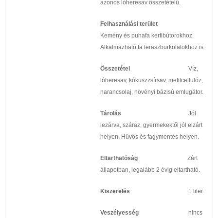
azonos lóheresav összetételű.
Felhasználási terület
Kemény és puhafa kertibútorokhoz.
Alkalmazható fa teraszburkolatokhoz is.
Összetétel
Víz,
lóheresav, kókuszzsírsav, metilcellulóz,
narancsolaj, növényi bázisú emlugátor.
Tárolás
Jól
lezárva, száraz, gyermekektől jól elzárt
helyen. Hűvös és fagymentes helyen.
Eltarthatóság
Zárt
állapotban, legalább 2 évig eltartható.
Kiszerelés
1 liter.
Veszélyesség
nincs