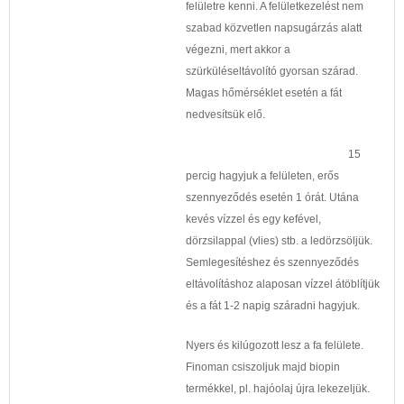
felületre kenni. A felületkezelést nem
szabad közvetlen napsugárzás alatt
végezni, mert akkor a
szürküléseltávolító gyorsan szárad.
Magas hőmérséklet esetén a fát
nedvesítsük elő.
15
percig hagyjuk a felületen, erős
szennyeződés esetén 1 órát. Utána
kevés vízzel és egy kefével,
dörzsilappal (vlies) stb. a ledörzsöljük.
Semlegesítéshez és szennyeződés
eltávolításhoz alaposan vízzel átöblítjük
és a fát 1-2 napig száradni hagyjuk.
Nyers és kilúgozott lesz a fa felülete.
Finoman csiszoljuk majd biopin
termékkel, pl. hajóolaj újra lekezeljük.