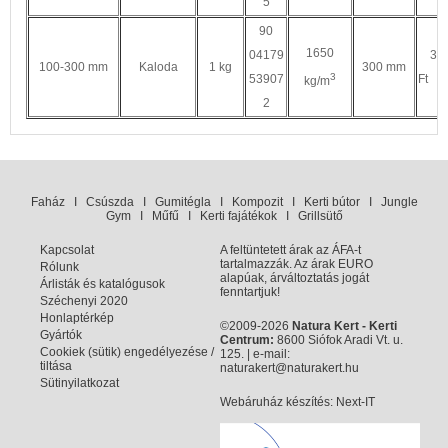
5
90
1650
04179
37
100-300 mm
Kaloda
1 kg
300 mm
3
53907
Ft
kg/m
2
Faház
I
Csúszda
I
Gumitégla
I
Kompozit
I
Kerti bútor
I
Jungle
Gym
I
Műfű
I
Kerti fajátékok
I
Grillsütő
Kapcsolat
A feltüntetett árak az ÁFA-t
tartalmazzák. Az árak EURO
Rólunk
alapúak, árváltoztatás jogát
Árlisták és katalógusok
fenntartjuk!
Széchenyi 2020
Honlaptérkép
©2009-2026
Natura Kert - Kerti
Gyártók
Centrum:
8600 Siófok Aradi Vt. u.
Cookiek (sütik) engedélyezése /
125. | e-mail:
tiltása
naturakert@naturakert.hu
Sütinyilatkozat
Webáruház készítés
: Next-IT