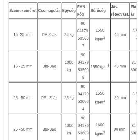
EAN-
Jav.
Eladá
Szemcseméret
Csomagolás
Egység
Sűrűség
kód
rétegvast.
ár
90
1550
04179
8 5
15 -25 mm
PE-Zsák
25 kg
45 mm
3
53506
Ft
kg/m
7
90
1000
04179
317
3
15 - 25 mm
Big-Bag
45 mm
1550kg/m
kg
53509
600 F
8
90
1550
04179
8 5
25 - 50 mm
PE - Zsák
25 kg
80 mm
3
53606
Ft
kg/m
4
90
1600
1000
04179
317
25 - 50 mm
Big-Bag
80 mm
3
kg
53609
600 F
kg/m