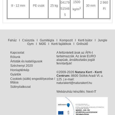
1500
04179
2 960
8 - 12 mm
PE-zsák
25 kg
30 mm
3
51546
Ft
kg/m
5
Faház
I
Csúszda
I
Gumitégla
I
Kompozit
I
Kerti bútor
I
Jungle
Gym
I
Műfű
I
Kerti fajátékok
I
Grillsütő
Kapcsolat
A feltüntetett árak az ÁFA-t
tartalmazzák. Az árak EURO
Rólunk
alapúak, árváltoztatás jogát
Árlisták és katalógusok
fenntartjuk!
Széchenyi 2020
Honlaptérkép
©2009-2026
Natura Kert - Kerti
Gyártók
Centrum:
8600 Siófok Aradi Vt. u.
Cookiek (sütik) engedélyezése /
125. | e-mail:
tiltása
naturakert@naturakert.hu
Sütinyilatkozat
Webáruház készítés
: Next-IT