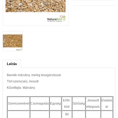
Leírás
Barokk márvány, meleg kisugárzással.
Tört szemcsés, mosott
Kőzetfajta: Márvány
EAN-
Javasolt
Eladási
Szemcseméret
Csomagolás
Egység
Sűrűség
kód
rétegvast.
ár
90