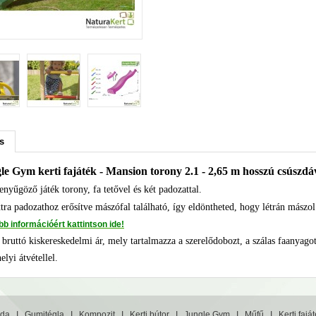
s
le Gym kerti fajáték - Mansion torony 2.1 - 2,65 m hosszú csúszdá
enyűgöző játék torony, fa tetővel és két padozattal.
tra padozathoz erősítve mászófal található, így eldöntheted, hogy létrán mászol 
bb információért kattintson ide!
 bruttó kiskereskedelmi ár, mely tartalmazza a szerelődobozt, a szálas faanyagot
elyi átvétellel.
da
I
Gumitégla
I
Kompozit
I
Kerti bútor
I
Jungle Gym
I
Műfű
I
Kerti fajá