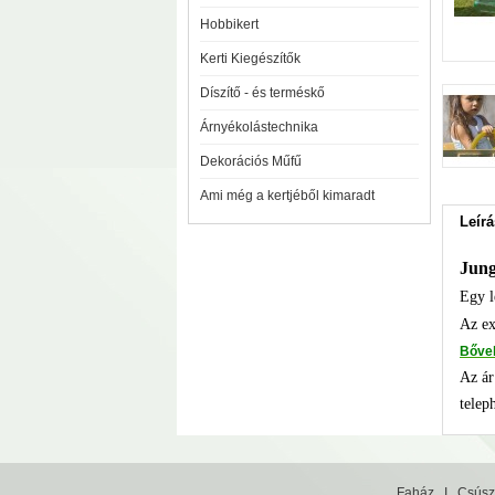
Hobbikert
Kerti Kiegészítők
Díszítő - és terméskő
Árnyékolástechnika
Dekorációs Műfű
Ami még a kertjéből kimaradt
Leírá
Jung
Egy l
Az ex
​Bőve
Az ár
teleph
Faház
I
Csúsz