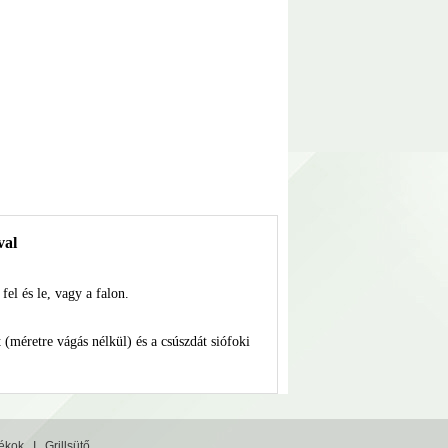
val
fel és le, vagy a falon.
 (méretre vágás nélkül) és a csúszdát siófoki
tékok
I
Grillsütő