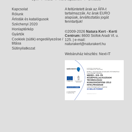
Kapcsolat
A feltüntetett árak az ÁFA-t
tartalmazzák. Az árak EURO
Rólunk
alapúak, árváltoztatás jogát
Árlisták és katalógusok
fenntartjuk!
Széchenyi 2020
Honlaptérkép
©2009-2026
Natura Kert - Kerti
Gyártók
Centrum:
8600 Siófok Aradi Vt. u.
Cookiek (sütik) engedélyezése /
125. | e-mail:
tiltása
naturakert@naturakert.hu
Sütinyilatkozat
Webáruház készítés
: Next-IT