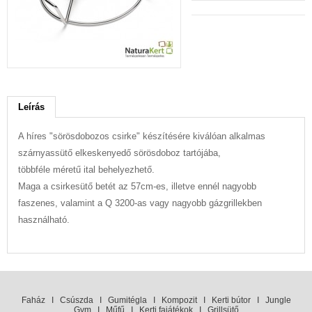
Leírás
A híres "sörösdobozos csirke" készítésére kiválóan alkalmas
szárnyassütő elkeskenyedő sörösdoboz tartójába,
többféle méretű ital behelyezhető.
Maga a csirkesütő betét az 57cm-es, illetve ennél nagyobb
faszenes, valamint a Q 3200-as vagy nagyobb gázgrillekben
használható.
Faház
I
Csúszda
I
Gumitégla
I
Kompozit
I
Kerti bútor
I
Jungle
Gym
I
Műfű
I
Kerti fajátékok
I
Grillsütő