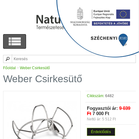
Főoldal
>
Weber Csirkesütő
Weber Csirkesütő
Cikkszám:
6482
Fogyasztói ár:
9 039
Ft
7 000 Ft
Nettó ár: 5 512 Ft
Érdeklődés