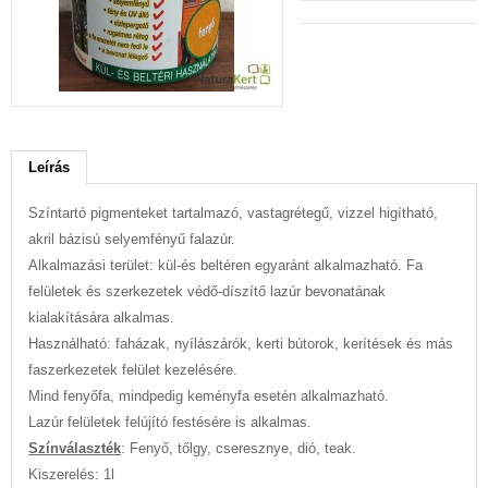
Leírás
Színtartó pigmenteket tartalmazó, vastagrétegű, vizzel higítható,
akril bázisú selyemfényű falazúr.
Alkalmazási terület: kül-és beltéren egyaránt alkalmazható. Fa
felületek és szerkezetek védő-díszítő lazúr bevonatának
kialakítására alkalmas.
Használható: faházak, nyílászárók, kerti bútorok, kerítések és más
faszerkezetek felület kezelésére.
Mind fenyőfa, mindpedig keményfa esetén alkalmazható.
Lazúr felületek felújító festésére is alkalmas.
Színválaszték
: Fenyő, tőlgy, cseresznye, dió, teak.
Kiszerelés: 1l