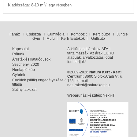
2
Kiadóssága: 8-10 m
/l egy rétegben
Faház
I
Csúszda
I
Gumitégla
I
Kompozit
I
Kerti bútor
I
Jungle
Gym
I
Műfű
I
Kerti fajátékok
I
Grillsütő
Kapcsolat
A feltüntetett árak az ÁFA-t
tartalmazzák. Az árak EURO
Rólunk
alapúak, árváltoztatás jogát
Árlisták és katalógusok
fenntartjuk!
Széchenyi 2020
Honlaptérkép
©2009-2026
Natura Kert - Kerti
Gyártók
Centrum:
8600 Siófok Aradi Vt. u.
Cookiek (sütik) engedélyezése /
125. | e-mail:
tiltása
naturakert@naturakert.hu
Sütinyilatkozat
Webáruház készítés
: Next-IT