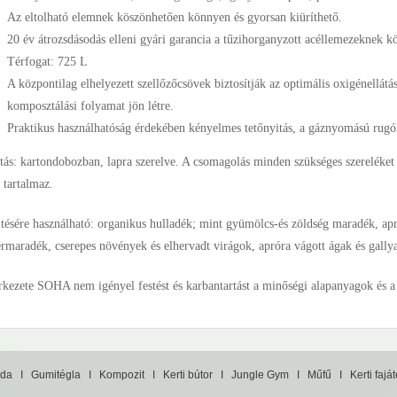
Az eltolható elemnek köszönhetően könnyen és gyorsan kiüríthető.
20 év átrozsdásodás elleni gyári garancia a tűzihorganyzott acéllemezeknek k
Térfogat: 725 L
A központilag elhelyezett szellőzőcsövek biztosítják az optimális oxigénellátás
komposztálási folyamat jön létre.
Praktikus használhatóság érdekében kényelmes tetőnyitás, a gáznyomású rug
ítás: kartondobozban, lapra szerelve. A csomagolás minden szükséges szereléket
t tartalmaz.
ltésére használható: organikus hulladék; mint gyümölcs-és zöldség maradék, apróra
rmaradék, cserepes növények és elhervadt virágok, apróra vágott ágak és gallya
rkezete SOHA nem igényel festést és karbantartást a minőségi alapanyagok és a t
da
I
Gumitégla
I
Kompozit
I
Kerti bútor
I
Jungle Gym
I
Műfű
I
Kerti fajá