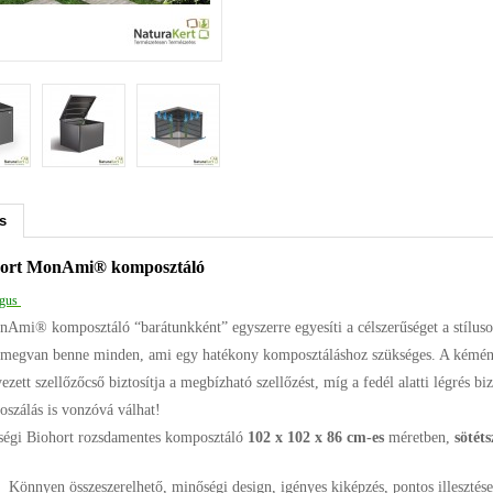
s
hort MonAmi® komposztáló
ógus
Ami® komposztáló “barátunkként” egyszerre egyesíti a célszerűséget a stílusos
 megvan benne minden, ami egy hatékony komposztáláshoz szükséges. A kémén
yezett szellőzőcső biztosítja a megbízható szellőzést, míg a fedél alatti légrés bi
szálás is vonzóvá válhat!
égi Biohort rozsdamentes komposztáló
102 x 102 x 86 cm-es
méretben,
sötét
Könnyen összeszerelhető, minőségi design, igényes kiképzés, pontos illesztése