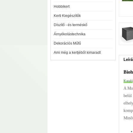
Hobbikert
Kerti Kiegészítők
Díszítő - és terméskő
Árnyékolástechnika
Dekorációs Műfű
Ami még a kertjéből kimaradt
Leírá
Bio
Katal
A Mon
belül
elhel
kompo
Minős