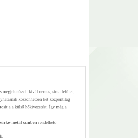
 megjelenéssel: kívül nemes, sima felület,
yhatásnak köszönhetően két központilag
ztosítja a külső hőkivezetést. Így még a
szürke-metál színben
rendelhető.
k.