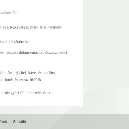
öszönhetően.
t és a légkeverést, mely által hatékony
óknak köszönhetően.
 és műszaki dokumentációt, összeszerelési
 tört tojáshéj, kávé- és teafilter,
k, lomb és száraz fűfélék.
artós gyári felületkezelés miatt.
tékok
I
Grillsütő