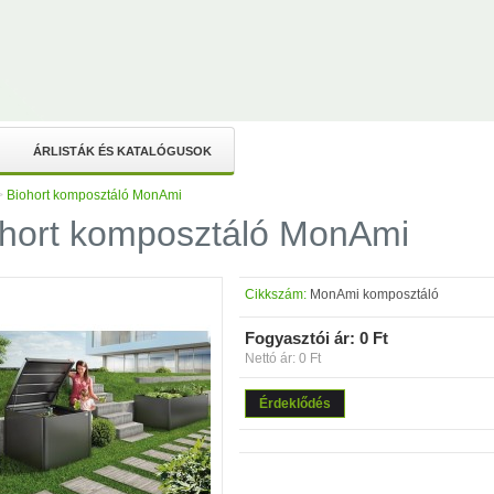
ÁRLISTÁK ÉS KATALÓGUSOK
>
Biohort komposztáló MonAmi
ohort komposztáló MonAmi
Cikkszám:
MonAmi komposztáló
Fogyasztói ár:
0 Ft
Nettó ár: 0 Ft
Érdeklődés