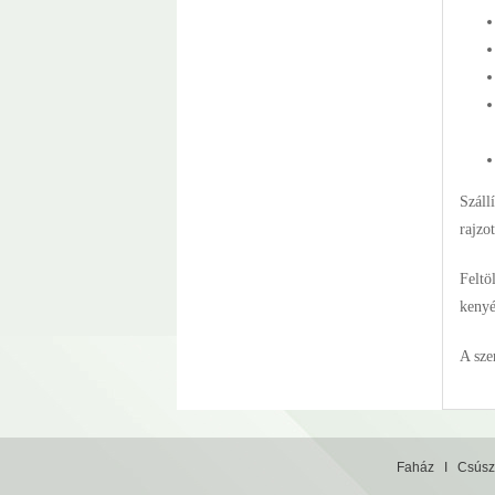
Száll
rajzo
Feltö
kenyé
A sze
Faház
I
Csúsz