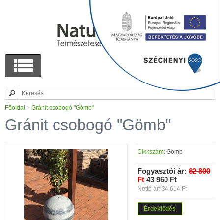
Főoldal
>
Gránit csobogó "Gömb"
Gránit csobogó "Gömb"
Cikkszám:
Gömb
Fogyasztói ár:
62 800
Ft
43 960 Ft
Nettó ár: 34 614 Ft
Érdeklődés