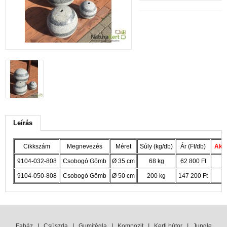
Leírás
Cikkszám
Megnevezés
Méret
Súly (kg/db)
Ár (Ft/db)
Akci
9104-032-808
Csobogó Gömb
Ø 3
5 cm
68 kg
62 800 Ft
9104-050-808
Csobogó Gömb
Ø
50 cm
200 kg
147 200 Ft
1
Faház
I
Csúszda
I
Gumitégla
I
Kompozit
I
Kerti bútor
I
Jungle