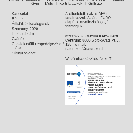
Gym
I
Műfű
I
Kerti fajátékok
I
Grillsütő
Kapcsolat
A feltüntetett árak az ÁFA-t
tartalmazzák. Az árak EURO
Rólunk
alapúak, árváltoztatás jogát
Árlisták és katalógusok
fenntartjuk!
Széchenyi 2020
Honlaptérkép
©2009-2026
Natura Kert - Kerti
Gyártók
Centrum:
8600 Siófok Aradi Vt. u.
Cookiek (sütik) engedélyezése /
125. | e-mail:
tiltása
naturakert@naturakert.hu
Sütinyilatkozat
Webáruház készítés
: Next-IT