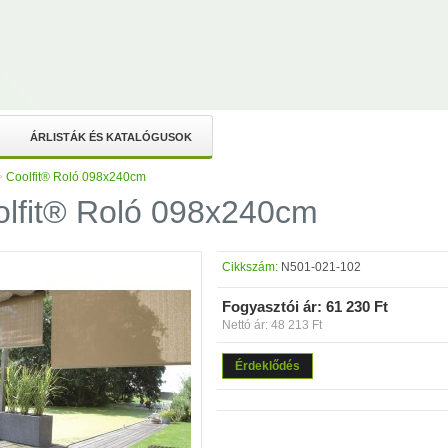
ÁRLISTÁK ÉS KATALÓGUSOK
>
Coolfit® Roló 098x240cm
lfit® Roló 098x240cm
Cikkszám:
N501-021-102
Fogyasztói ár:
61 230 Ft
Nettó ár: 48 213 Ft
Érdeklődés