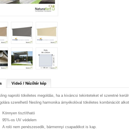
s
Videó / Nézőtér kép
ling naproló tökéletes megoldás, ha a kiváncsi tekinteteket el szeretné kerü
golára szerelhető Nesling harmonika árnyékolóval tökéletes kombinációt alkot
​Könnyen tisztítható
95%-os UV védelem
A roló nem penészesedik, bármennyi csapadékot is kap.