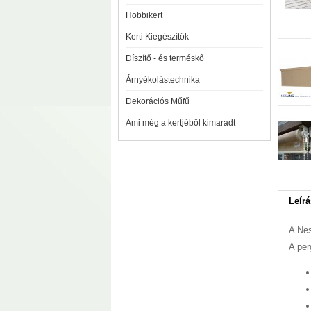
Hobbikert
Kerti Kiegészítők
Díszítő - és terméskő
Árnyékolástechnika
Dekorációs Műfű
Ami még a kertjéből kimaradt
Leírá
A Nes
A per