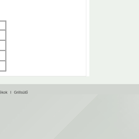
tékok
I
Grillsütő