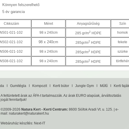
Könnyen felszerelhető
5 év garancia
Cikkszám
Méret
Anyagsűrűség
Szín
2
N501-021-102
98 x 240cm
homok
285 gr/m
HDPE
98 x 240cm
2
N502-021-102
fekete
285gr/m
HDPE
2
N506-021-102
98 x 240cm
szürke
285gr/m
HDPE
2
N508-021-102
98 x 240cm
törtfehér
285gr/m
HDPE
da
I
Gumitégla
I
Kompozit
I
Kerti bútor
I
Jungle Gym
I
Műfű
I
Kerti fajá
A feltüntetett árak az ÁFA-t tartalmazzák. Az árak EURO alapúak, árváltoztatás
jogát fenntartjuk!
©2009-2026
Natura Kert - Kerti Centrum:
8600 Siófok Aradi Vt. u. 125. | e-
mail:
naturakert@naturakert.hu
Webáruház készítés
: Next-IT