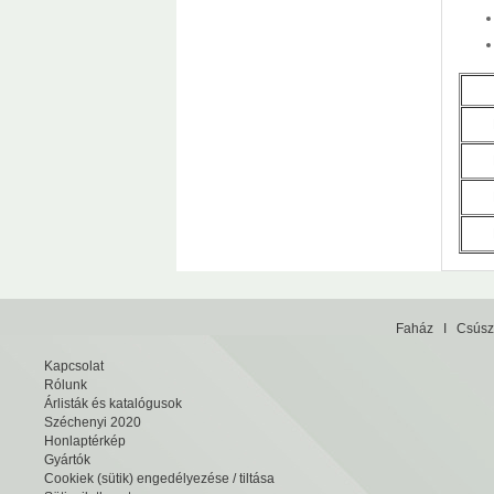
Faház
I
Csúsz
Kapcsolat
Rólunk
Árlisták és katalógusok
Széchenyi 2020
Honlaptérkép
Gyártók
Cookiek (sütik) engedélyezése / tiltása