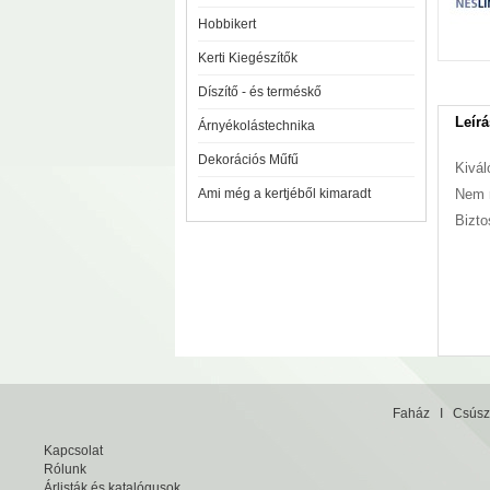
Hobbikert
Kerti Kiegészítők
Díszítő - és terméskő
Leírá
Árnyékolástechnika
Dekorációs Műfű
Kivál
Ami még a kertjéből kimaradt
Nem 
Bizto
Faház
I
Csúsz
Kapcsolat
Rólunk
Árlisták és katalógusok