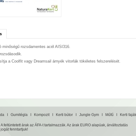
s
ó minőségű rozsdamentes acél AISI316.
rozsdásodik.
sítja a Coolfit vagy Dreamsail árnyék vitorlák tökéletes felszerelését.
da
I
Gumitégla
I
Kompozit
I
Kerti bútor
I
Jungle Gym
I
Műfű
I
Kerti fajá
A feltüntetett árak az ÁFA-t tartalmazzák. Az árak EURO alapúak, árváltoztatás
jogát fenntartjuk!