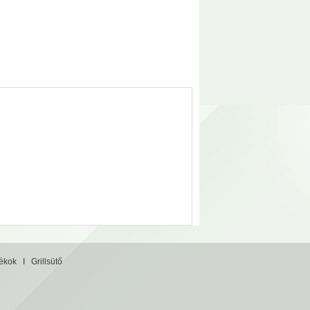
tékok
I
Grillsütő