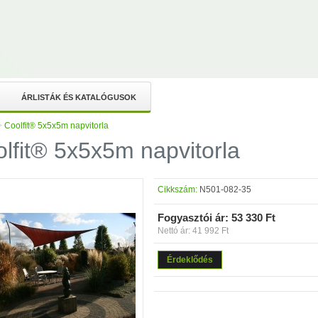
ÁRLISTÁK ÉS KATALÓGUSOK
>
Coolfit® 5x5x5m napvitorla
lfit® 5x5x5m napvitorla
Cikkszám:
N501-082-35
Fogyasztói ár:
53 330 Ft
Nettó ár: 41 992 Ft
Érdeklődés