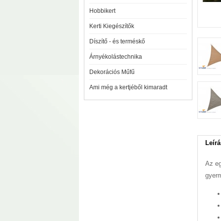
Hobbikert
Kerti Kiegészítők
Díszítő - és terméskő
Árnyékolástechnika
Dekorációs Műfű
Ami még a kertjéből kimaradt
Leírá
Az eg
gyerm