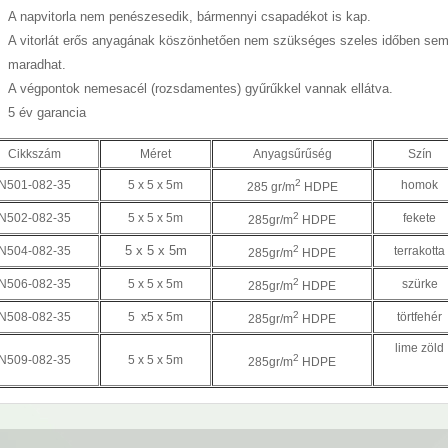
A napvitorla nem penészesedik, bármennyi csapadékot is kap.
A vitorlát erős anyagának köszönhetően nem szükséges szeles időben sem
maradhat.
A végpontok nemesacél (rozsdamentes) gyűrűkkel vannak ellátva.
5 év garancia
Cikkszám
Méret
Anyagsűrűség
Szín
2
N501-082-35
5 x 5 x 5m
homok
285 gr/m
HDPE
2
N502-082-35
5 x 5 x 5m
fekete
285gr/m
HDPE
5 x 5 x 5m
2
N504-082-35
terrakotta
285gr/m
HDPE
2
N506-082-35
5 x 5 x 5m
szürke
285gr/m
HDPE
2
N508-082-35
5 x5 x 5m
törtfehér
285gr/m
HDPE
lime zöld
2
N509-082-35
5 x 5 x 5m
285gr/m
HDPE