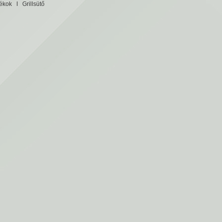
tékok
I
Grillsütő