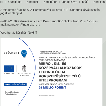
da
I
Gumitégla
I
Kompozit
I
Kerti bútor
I
Jungle Gym
I
Műfű
I
Kerti fajá
A feltüntetett árak az ÁFA-t tartalmazzák. Az árak EURO alapúak, árváltoztatás
jogát fenntartjuk!
©2009-2026
Natura Kert - Kerti Centrum:
8600 Siófok Aradi Vt. u. 125. | e-
mail:
naturakert@naturakert.hu
Webáruház készítés
: Next-IT