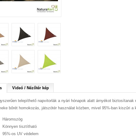
s
Videó / Nézőtér kép
yszerűen telepíthető napvitorlák a nyári hónapok alatt árnyékot biztosítanak 
eke bőrét homokozás, játszótér használat közben, mivel 95%-ban kiszűri a 
Háromszög
​Könnyen tisztítható
95%-os UV védelem