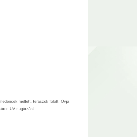
medencék mellett, teraszok fölött. Óvja
káros UV sugárzást.