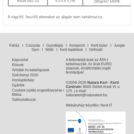
2
N508-082-33
4 x 4 x 5,7m
285gr/m
HDPE
A rögzítő, feszítő elemeket az alapár nem tartalmazza.
Faház
I
Csúszda
I
Gumitégla
I
Kompozit
I
Kerti bútor
I
Jungle
Gym
I
Műfű
I
Kerti fajátékok
I
Grillsütő
Kapcsolat
A feltüntetett árak az ÁFA-t
tartalmazzák. Az árak EURO
Rólunk
alapúak, árváltoztatás jogát
Árlisták és katalógusok
fenntartjuk!
Széchenyi 2020
Honlaptérkép
©2009-2026
Natura Kert - Kerti
Gyártók
Centrum:
8600 Siófok Aradi Vt. u.
Cookiek (sütik) engedélyezése /
125. | e-mail:
tiltása
naturakert@naturakert.hu
Sütinyilatkozat
Webáruház készítés
: Next-IT