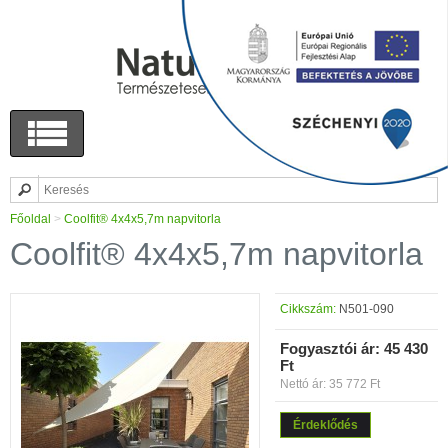
Főoldal
>
Coolfit® 4x4x5,7m napvitorla
Coolfit® 4x4x5,7m napvitorla
Cikkszám:
N501-090
Fogyasztói ár:
45 430
Ft
Nettó ár: 35 772 Ft
Érdeklődés