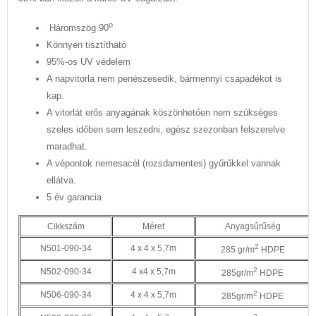
o
Háromszög 90
​Könnyen tisztítható
95%-os UV védelem
A napvitorla nem penészesedik, bármennyi csapadékot is
kap.
A vitorlát erős anyagának köszönhetően nem szükséges
szeles időben sem leszedni, egész szezonban felszerelve
maradhat.
A vépontok nemesacél (rozsdamentes) gyűrűkkel vannak
ellátva.
5 év garancia
Cikkszám
Méret
Anyagsűrűség
2
N501-090-34
4 x 4 x 5,7m
285 gr/m
HDPE
2
N502-090-34
4 x4 x 5,7m
285gr/m
HDPE
2
N506-090-34
4 x 4 x 5,7m
285gr/m
HDPE