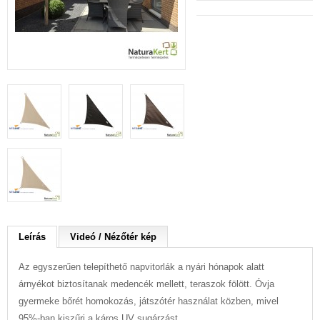
Leírás
Videó / Nézőtér kép
Az egyszerűen telepíthető napvitorlák a nyári hónapok alatt
árnyékot biztosítanak medencék mellett, teraszok fölött. Óvja
gyermeke bőrét homokozás, játszótér használat közben, mivel
95%-ban kiszűri a káros UV sugárzást.