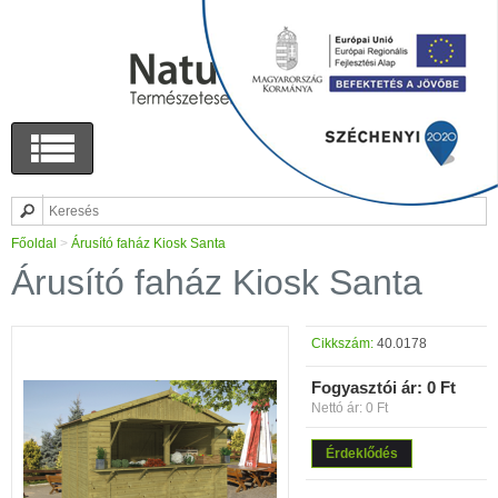
Főoldal
>
Árusító faház Kiosk Santa
Árusító faház Kiosk Santa
Cikkszám:
40.0178
Fogyasztói ár:
0 Ft
Nettó ár: 0 Ft
Érdeklődés