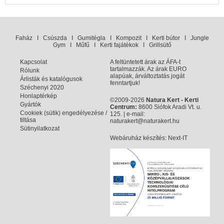
Faház
I
Csúszda
I
Gumitégla
I
Kompozit
I
Kerti bútor
I
Jungle
Gym
I
Műfű
I
Kerti fajátékok
I
Grillsütő
Kapcsolat
A feltüntetett árak az ÁFA-t
tartalmazzák. Az árak EURO
Rólunk
alapúak, árváltoztatás jogát
Árlisták és katalógusok
fenntartjuk!
Széchenyi 2020
Honlaptérkép
©2009-2026
Natura Kert - Kerti
Gyártók
Centrum:
8600 Siófok Aradi Vt. u.
Cookiek (sütik) engedélyezése /
125. | e-mail:
tiltása
naturakert@naturakert.hu
Sütinyilatkozat
Webáruház készítés
: Next-IT