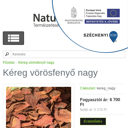
Főoldal
>
Kéreg vörösfenyő nagy
Kéreg vörösfenyő nagy
Cikkszám:
kereg_nagy
Fogyasztói ár:
6 700
Ft
Nettó ár: 5 276 Ft
Érdeklődés