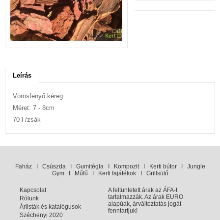
Leírás
Vörösfenyő kéreg
Méret: 7 - 8cm
70 l /zsák
Faház
I
Csúszda
I
Gumitégla
I
Kompozit
I
Kerti bútor
I
Jungle
Gym
I
Műfű
I
Kerti fajátékok
I
Grillsütő
Kapcsolat
A feltüntetett árak az ÁFA-t
tartalmazzák. Az árak EURO
Rólunk
alapúak, árváltoztatás jogát
Árlisták és katalógusok
fenntartjuk!
Széchenyi 2020