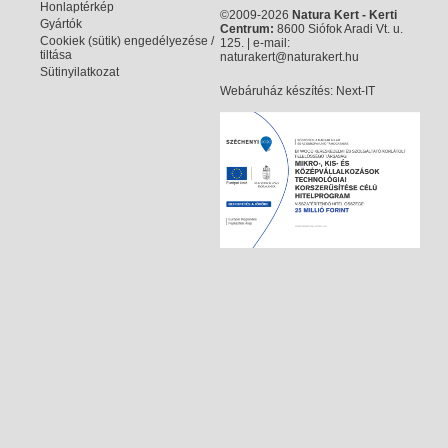
Honlaptérkép
©2009-2026
Natura Kert - Kerti
Gyártók
Centrum:
8600 Siófok Aradi Vt. u.
Cookiek (sütik) engedélyezése /
125. | e-mail:
tiltása
naturakert@naturakert.hu
Sütinyilatkozat
Webáruház készítés
: Next-IT