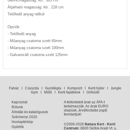
Gerincmagasság: kb.: 305 cm
Átjárható magasság: kb:. 218 cm
Tetőfedő anyag nélkül
Opciók:
- Tetőfedő anyag
- Műanyag csatorna szett 65mm
- Műanyag csatorna szett 100mm
- Galvanizált csatorna szett 125mm
Faház
I
Csúszda
I
Gumitégla
I
Kompozit
I
Kerti bútor
I
Jungle
Gym
I
Műfű
I
Kerti fajátékok
I
Grillsütő
Kapcsolat
A feltüntetett árak az ÁFA-t
tartalmazzák. Az árak EURO
Rólunk
alapúak, árváltoztatás jogát
Árlisták és katalógusok
fenntartjuk!
Széchenyi 2020
Honlaptérkép
©2009-2026
Natura Kert - Kerti
Gyártók
Centrum:
8600 Siófok Aradi Vt. u.