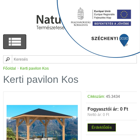
Főoldal
>
Kerti pavilon Kos
Kerti pavilon Kos
Cikkszám:
45.3434
Fogyasztói ár:
0 Ft
Nettó ár: 0 Ft
Érdeklődés