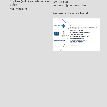
Cookiek (sütik) engedélyezése /
125. | e-mail:
tiltása
naturakert@naturakert.hu
Sütinyilatkozat
Webáruház készítés
: Next-IT