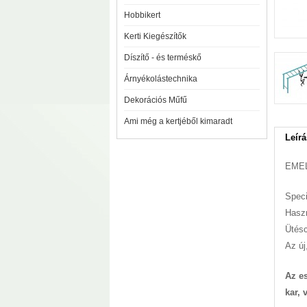
Hobbikert
Kerti Kiegészítők
Díszítő - és terméskő
Árnyékolástechnika
Dekorációs Műfű
Ami még a kertjéből kimaradt
Leírá
EME
Speci
Haszn
Ütésc
Az új
Az e
kar, 