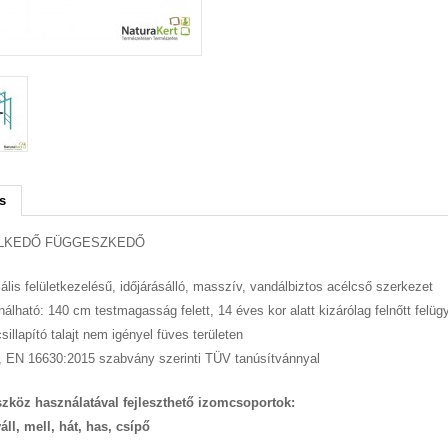
s
LKEDŐ FÜGGESZKEDŐ
ális felületkezelésű, időjárásálló, masszív, vandálbiztos acélcső szerkezet
álható: 140 cm testmagasság felett, 14 éves kor alatt kizárólag felnőtt felügy
sillapító talajt nem igényel füves területen
, EN 16630:2015 szabvány szerinti TÜV tanúsítvánnyal
szköz használatával fejleszthető izomcsoportok:
váll, mell, hát, has, csípő