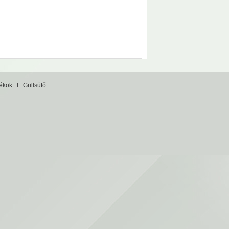
tékok
I
Grillsütő