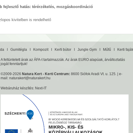
 fejlesztő hatás: térérzékelés, mozgáskoordináció
lopos kivitelben is rendelhető
da
I
Gumitégla
I
Kompozit
I
Kerti bútor
I
Jungle Gym
I
Műfű
I
Kerti fajá
A feltüntetett árak az ÁFA-t tartalmazzák. Az árak EURO alapúak, árváltoztatás
jogát fenntartjuk!
©2009-2026
Natura Kert - Kerti Centrum:
8600 Siófok Aradi Vt. u. 125. | e-
mail:
naturakert@naturakert.hu
Webáruház készítés
: Next-IT