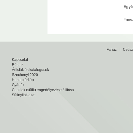
Egyéb
Faosz
Faház
I
Csúsz
Kapcsolat
Rólunk
Árlisták és katalógusok
Széchenyi 2020
Honlaptérkép
Gyártók
Cookiek (sütik) engedélyezése / tiltása
Sütinyilatkozat