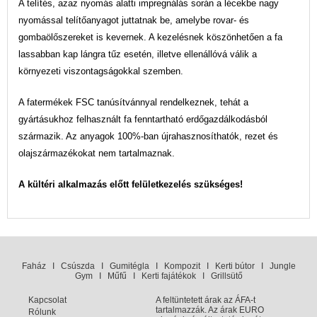
A telítés, azaz nyomás alatti impregnálás során a lécekbe nagy
nyomással telítőanyagot juttatnak be, amelybe rovar- és
gombaölőszereket is kevernek. A kezelésnek köszönhetően a fa
lassabban kap lángra tűz esetén, illetve ellenállóvá válik a
környezeti viszontagságokkal szemben.
A fatermékek FSC tanúsítvánnyal rendelkeznek, tehát a
gyártásukhoz felhasznált fa fenntartható erdőgazdálkodásból
származik. Az anyagok 100%-ban újrahasznosíthatók, rezet és
olajszármazékokat nem tartalmaznak.
A kültéri alkalmazás előtt felületkezelés szükséges!
Faház
I
Csúszda
I
Gumitégla
I
Kompozit
I
Kerti bútor
I
Jungle
Gym
I
Műfű
I
Kerti fajátékok
I
Grillsütő
Kapcsolat
A feltüntetett árak az ÁFA-t
tartalmazzák. Az árak EURO
Rólunk