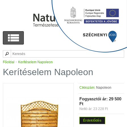
Főoldal
>
Kerítéselem Napoleon
Kerítéselem Napoleon
Cikkszám:
Napoleon
Fogyasztói ár:
29 500
Ft
Nettó ár: 23 228 Ft
Érdeklődés