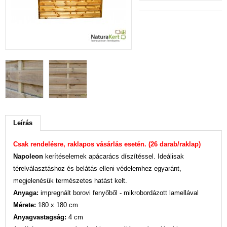
Leírás
Csak rendelésre, raklapos vásárlás esetén. (26 darab/raklap)
Napoleon
kerítéselemek apácarács díszítéssel. Ideálisak
térelválasztáshoz és belátás elleni védelemhez egyaránt,
megjelenésük természetes hatást kelt.
Anyaga:
impregnált borovi fenyőből - mikrobordázott lamellával
Mérete:
180 x 180 cm
Anyagvastagság:
4 cm