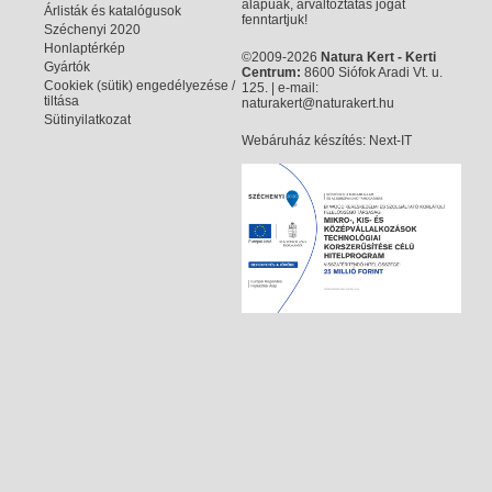
alapúak, árváltoztatás jogát
Árlisták és katalógusok
fenntartjuk!
Széchenyi 2020
Honlaptérkép
©2009-2026
Natura Kert - Kerti
Gyártók
Centrum:
8600 Siófok Aradi Vt. u.
Cookiek (sütik) engedélyezése /
125. | e-mail:
tiltása
naturakert@naturakert.hu
Sütinyilatkozat
Webáruház készítés
: Next-IT