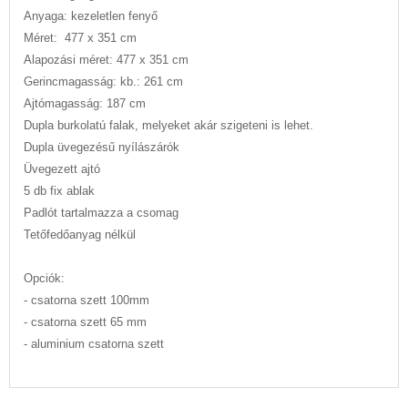
Anyaga: kezeletlen fenyő
Méret: 477 x 351 cm
Alapozási méret: 477 x 351 cm
Gerincmagasság: kb.: 261 cm
Ajtómagasság: 187 cm
Dupla burkolatú falak, melyeket akár szigeteni is lehet.
Dupla üvegezésű nyílászárók
Üvegezett ajtó
5 db fix ablak
Padlót tartalmazza a csomag
Tetőfedőanyag nélkül
Opciók:
- csatorna szett 100mm
- csatorna szett 65 mm
- aluminium csatorna szett