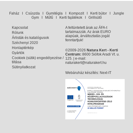
Faház
I
Csúszda
I
Gumitégla
I
Kompozit
I
Kerti bútor
I
Jungle
Gym
I
Műfű
I
Kerti fajátékok
I
Grillsütő
Kapcsolat
A feltüntetett árak az ÁFA-t
tartalmazzák. Az árak EURO
Rólunk
alapúak, árváltoztatás jogát
Árlisták és katalógusok
fenntartjuk!
Széchenyi 2020
Honlaptérkép
©2009-2026
Natura Kert - Kerti
Gyártók
Centrum:
8600 Siófok Aradi Vt. u.
Cookiek (sütik) engedélyezése /
125. | e-mail:
tiltása
naturakert@naturakert.hu
Sütinyilatkozat
Webáruház készítés
: Next-IT