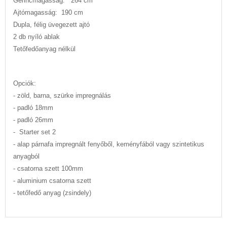
Gerincmagasság: 264 cm
Ajtómagasság: 190 cm
Dupla, félig üvegezett ajtó
2 db nyíló ablak
Tetőfedőanyag nélkül
Opciók:
- zöld, barna, szürke impregnálás
- padló 18mm
- padló 26mm
- Starter set 2
- alap párnafa impregnált fenyőből, keményfából vagy szintetikus
anyagból
- csatorna szett 100mm
- aluminium csatorna szett
- tetőfedő anyag (zsindely)