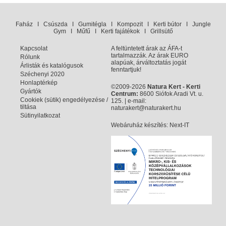
Faház
I
Csúszda
I
Gumitégla
I
Kompozit
I
Kerti bútor
I
Jungle
Gym
I
Műfű
I
Kerti fajátékok
I
Grillsütő
Kapcsolat
A feltüntetett árak az ÁFA-t
tartalmazzák. Az árak EURO
Rólunk
alapúak, árváltoztatás jogát
Árlisták és katalógusok
fenntartjuk!
Széchenyi 2020
Honlaptérkép
©2009-2026
Natura Kert - Kerti
Gyártók
Centrum:
8600 Siófok Aradi Vt. u.
Cookiek (sütik) engedélyezése /
125. | e-mail:
tiltása
naturakert@naturakert.hu
Sütinyilatkozat
Webáruház készítés
: Next-IT