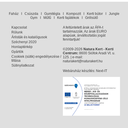
Faház
I
Csúszda
I
Gumitégla
I
Kompozit
I
Kerti bútor
I
Jungle
Gym
I
Műfű
I
Kerti fajátékok
I
Grillsütő
Kapcsolat
A feltüntetett árak az ÁFA-t
tartalmazzák. Az árak EURO
Rólunk
alapúak, árváltoztatás jogát
Árlisták és katalógusok
fenntartjuk!
Széchenyi 2020
Honlaptérkép
©2009-2026
Natura Kert - Kerti
Gyártók
Centrum:
8600 Siófok Aradi Vt. u.
Cookiek (sütik) engedélyezése /
125. | e-mail:
tiltása
naturakert@naturakert.hu
Sütinyilatkozat
Webáruház készítés
: Next-IT