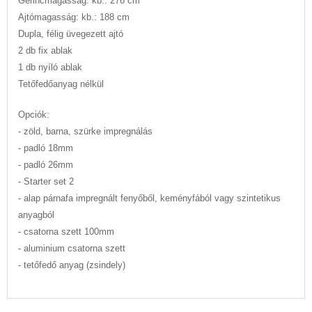
Gerincmagasság: kb.: 276 cm
Ajtómagasság: kb.: 188 cm
Dupla, félig üvegezett ajtó
2 db fix ablak
1 db nyíló ablak
Tetőfedőanyag nélkül
Opciók:
- zöld, barna, szürke impregnálás
- padló 18mm
- padló 26mm
- Starter set 2
- alap párnafa impregnált fenyőből, keményfából vagy szintetikus
anyagból
- csatorna szett 100mm
- aluminium csatorna szett
- tetőfedő anyag (zsindely)