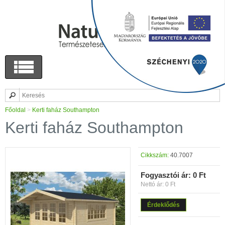
Főoldal
>
Kerti faház Southampton
Kerti faház Southampton
Cikkszám:
40.7007
Fogyasztói ár:
0 Ft
Nettó ár: 0 Ft
Érdeklődés