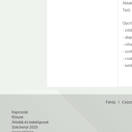
Ablak
Tető:
Opci
- zöl
- ala
- vih
- sze
- csa
- tet
Faház
I
Csúsz
Kapcsolat
Rólunk
Árlisták és katalógusok
Széchenyi 2020