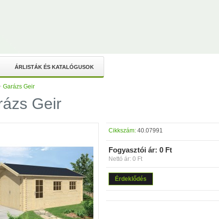
ÁRLISTÁK ÉS KATALÓGUSOK
>
Garázs Geir
ázs Geir
Cikkszám:
40.07991
Fogyasztói ár:
0 Ft
Nettó ár: 0 Ft
Érdeklődés