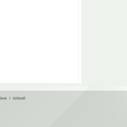
tékok
I
Grillsütő