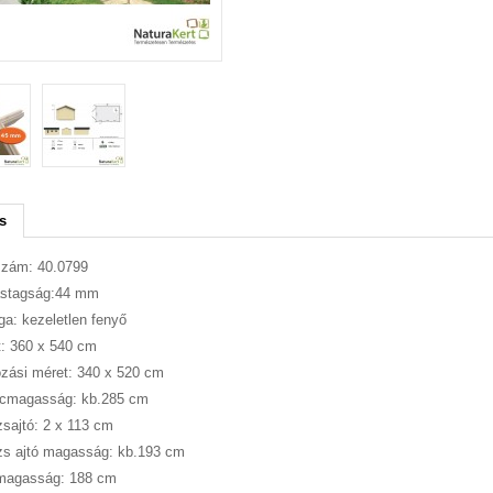
s
szám: 40.0799
astagság:44 mm
a: kezeletlen fenyő
: 360 x 540 cm
zási méret: 340 x 520 cm
ncmagasság: kb.285 cm
sajtó: 2 x 113 cm
zs ajtó magasság: kb.193 cm
 magasság: 188 cm