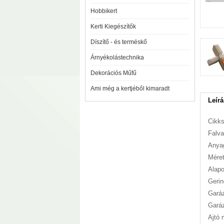
Hobbikert
Kerti Kiegészítők
Díszítő - és terméskő
Árnyékolástechnika
Dekorációs Műfű
Ami még a kertjéből kimaradt
Leírá
Cikk
Falv
Anyag
Méret
Alapo
Geri
Garáz
Gará
Ajtó