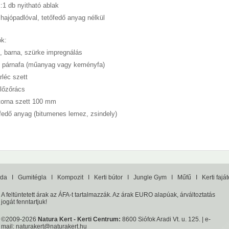
:1 db nyitható ablak
 hajópadlóval, tetőfedő anyag nélkül
ók:
d, barna, szürke impregnálás
p párnafa (műanyag vagy keményfa)
arléc szett
llőzőrács
torna szett 100 mm
őfedő anyag (bitumenes lemez, zsindely)
da
I
Gumitégla
I
Kompozit
I
Kerti bútor
I
Jungle Gym
I
Műfű
I
Kerti fajá
A feltüntetett árak az ÁFA-t tartalmazzák. Az árak EURO alapúak, árváltoztatás
jogát fenntartjuk!
©2009-2026
Natura Kert - Kerti Centrum:
8600 Siófok Aradi Vt. u. 125. | e-
mail:
naturakert@naturakert.hu