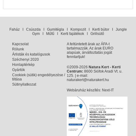
Faház
I
Csúszda
I
Gumitégla
I
Kompozit
I
Kerti bútor
I
Jungle
Gym
I
Műfű
I
Kerti fajátékok
I
Grillsütő
Kapcsolat
A feltüntetett árak az ÁFA-t
tartalmazzák. Az árak EURO
Rólunk
alapúak, árváltoztatás jogát
Árlisták és katalógusok
fenntartjuk!
Széchenyi 2020
Honlaptérkép
©2009-2026
Natura Kert - Kerti
Gyártók
Centrum:
8600 Siófok Aradi Vt. u.
Cookiek (sütik) engedélyezése /
125. | e-mail:
tiltása
naturakert@naturakert.hu
Sütinyilatkozat
Webáruház készítés
: Next-IT