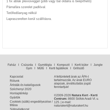
1 fix ablak plexiüveggel (jobb vagy bal oldalra is beépíthető)
Párnafára szerelet padlóval.
Tetőfedőanyag nélkül
Lapraszerelten kerül szállításra.
Faház
I
Csúszda
I
Gumitégla
I
Kompozit
I
Kerti bútor
I
Jungle
Gym
I
Műfű
I
Kerti fajátékok
I
Grillsütő
Kapcsolat
A feltüntetett árak az ÁFA-t
tartalmazzák. Az árak EURO
Rólunk
alapúak, árváltoztatás jogát
Árlisták és katalógusok
fenntartjuk!
Széchenyi 2020
Honlaptérkép
©2009-2026
Natura Kert - Kerti
Gyártók
Centrum:
8600 Siófok Aradi Vt. u.
Cookiek (sütik) engedélyezése /
125. | e-mail:
tiltása
naturakert@naturakert.hu
Sütinyilatkozat