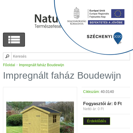
Főoldal
>
Impregnált faház Boudewijn
Impregnált faház Boudewijn
Cikkszám:
40.0140
Fogyasztói ár:
0 Ft
Nettó ár: 0 Ft
Érdeklődés