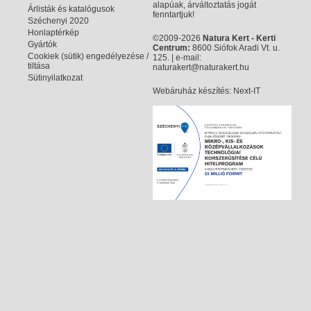
alapúak, árváltoztatás jogát
Árlisták és katalógusok
fenntartjuk!
Széchenyi 2020
Honlaptérkép
©2009-2026
Natura Kert - Kerti
Gyártók
Centrum:
8600 Siófok Aradi Vt. u.
Cookiek (sütik) engedélyezése /
125. | e-mail:
tiltása
naturakert@naturakert.hu
Sütinyilatkozat
Webáruház készítés
: Next-IT