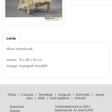
Leírás
Miami pihenőszék
mérete: 74 x 90 x 93 cm
anyaga: impregnált fenyőből
Faház
I
Csúszda
I
Gumitégla
I
Kompozit
I
Kerti bútor
I
Jungle
Gym
I
Műfű
I
Kerti fajátékok
I
Grillsütő
Kapcsolat
A feltüntetett árak az ÁFA-t
tartalmazzák. Az árak EURO
Rólunk