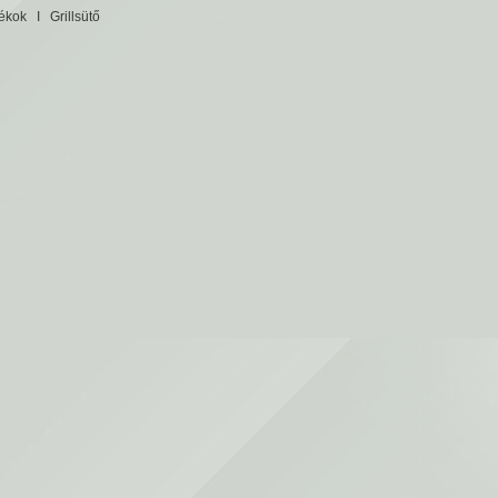
tékok
I
Grillsütő