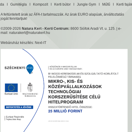
da
I
Gumitégla
I
Kompozit
I
Kerti bútor
I
Jungle Gym
I
Műfű
I
Kerti fajá
A feltüntetett árak az ÁFA-t tartalmazzák. Az árak EURO alapúak, árváltoztatás
jogát fenntartjuk!
©2009-2026
Natura Kert - Kerti Centrum:
8600 Siófok Aradi Vt. u. 125. | e-
mail:
naturakert@naturakert.hu
Webáruház készítés
: Next-IT