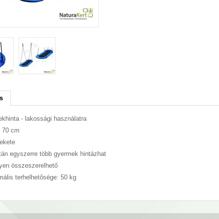
s
khinta - lakossági használatra
x 70 cm
ekete
tán egyszerre több gyermek hintázhat
yen összeszerelhető
ális terhelhetősége: 50 kg