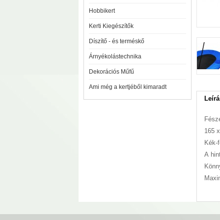
Hobbikert
Kerti Kiegészítők
Díszítő - és terméskő
Árnyékolástechnika
Dekorációs Műfű
Ami még a kertjéből kimaradt
Leírá
Fésze
165 
Kék-f
A
hin
Könn
Maxim