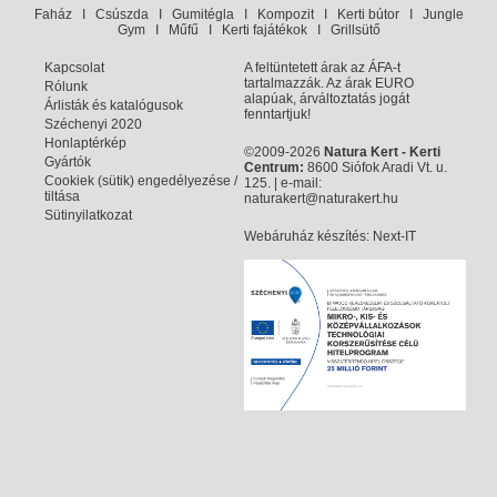
Faház
I
Csúszda
I
Gumitégla
I
Kompozit
I
Kerti bútor
I
Jungle
Gym
I
Műfű
I
Kerti fajátékok
I
Grillsütő
Kapcsolat
A feltüntetett árak az ÁFA-t
tartalmazzák. Az árak EURO
Rólunk
alapúak, árváltoztatás jogát
Árlisták és katalógusok
fenntartjuk!
Széchenyi 2020
Honlaptérkép
©2009-2026
Natura Kert - Kerti
Gyártók
Centrum:
8600 Siófok Aradi Vt. u.
Cookiek (sütik) engedélyezése /
125. | e-mail:
tiltása
naturakert@naturakert.hu
Sütinyilatkozat
Webáruház készítés
: Next-IT