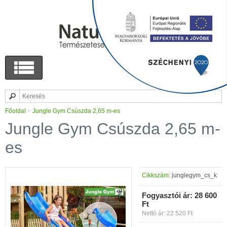
Főoldal
>
Jungle Gym Csúszda 2,65 m-es
Jungle Gym Csúszda 2,65 m-
es
Cikkszám:
junglegym_cs_k
Fogyasztói ár:
28 600
Ft
Nettó ár: 22 520 Ft