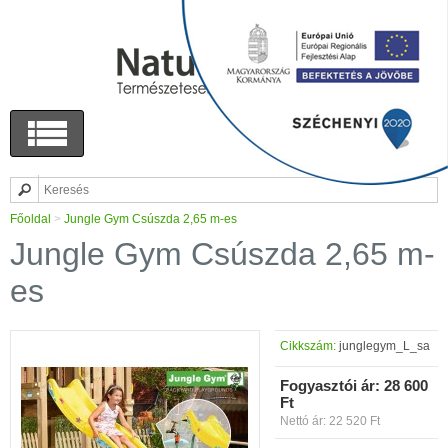
Főoldal
>
Jungle Gym Csúszda 2,65 m-es
Jungle Gym Csúszda 2,65 m-
es
Cikkszám:
junglegym_L_sa
Fogyasztói ár:
28 600
Ft
Nettó ár: 22 520 Ft