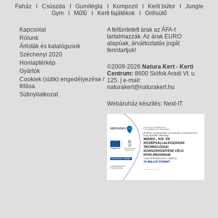
Faház
I
Csúszda
I
Gumitégla
I
Kompozit
I
Kerti bútor
I
Jungle
Gym
I
Műfű
I
Kerti fajátékok
I
Grillsütő
Kapcsolat
A feltüntetett árak az ÁFA-t
tartalmazzák. Az árak EURO
Rólunk
alapúak, árváltoztatás jogát
Árlisták és katalógusok
fenntartjuk!
Széchenyi 2020
Honlaptérkép
©2009-2026
Natura Kert - Kerti
Gyártók
Centrum:
8600 Siófok Aradi Vt. u.
Cookiek (sütik) engedélyezése /
125. | e-mail:
tiltása
naturakert@naturakert.hu
Sütinyilatkozat
Webáruház készítés
: Next-IT