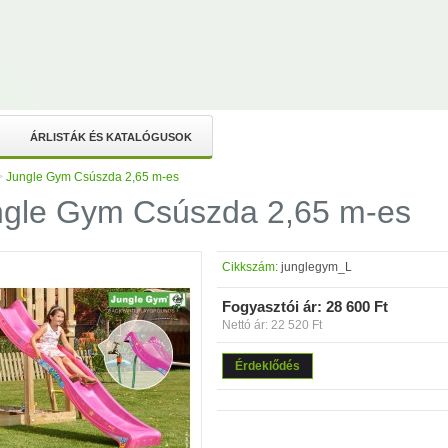
ÁRLISTÁK ÉS KATALÓGUSOK
>
Jungle Gym Csúszda 2,65 m-es
ngle Gym Csúszda 2,65 m-es
Cikkszám:
junglegym_L
Fogyasztói ár:
28 600 Ft
Nettó ár: 22 520 Ft
Érdeklődés