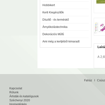
Hobbikert
Kerti Kiegészítők
Díszítő - és terméskő
Árnyékolástechnika
Dekorációs Műfű
Ami még a kertjéből kimaradt
Leírá
A 2,6
Faház
I
Csúsz
Kapcsolat
Rólunk
Árlisták és katalógusok
Széchenyi 2020
Honlaptérkép