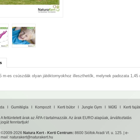
s
5 m-es csúszdák olyan játéktornyokhoz illeszthetők, melynek padozata 1,4
da
I
Gumitégla
I
Kompozit
I
Kerti bútor
I
Jungle Gym
I
Műfű
I
Kerti fajá
A feltüntetett árak az ÁFA-t tartalmazzák. Az árak EURO alapúak, árváltoztatás
jogát fenntartjuk!
©2009-2026
Natura Kert - Kerti Centrum:
8600 Siófok Aradi Vt. u. 125. | e-
mail:
naturakert@naturakert.hu