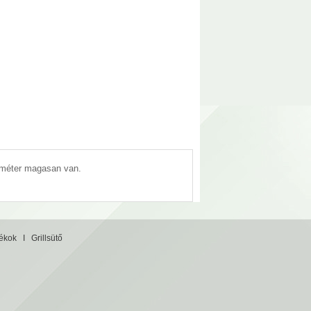
5 méter magasan van.
tékok
I
Grillsütő