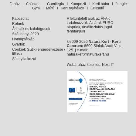
Faház
I
Csúszda
I
Gumitégla
I
Kompozit
I
Kerti bútor
I
Jungle
Gym
I
Műfű
I
Kerti fajátékok
I
Grillsütő
Kapcsolat
A feltüntetett árak az ÁFA-t
tartalmazzák. Az árak EURO
Rólunk
alapúak, árváltoztatás jogát
Árlisták és katalógusok
fenntartjuk!
Széchenyi 2020
Honlaptérkép
©2009-2026
Natura Kert - Kerti
Gyártók
Centrum:
8600 Siófok Aradi Vt. u.
Cookiek (sütik) engedélyezése /
125. | e-mail:
tiltása
naturakert@naturakert.hu
Sütinyilatkozat
Webáruház készítés
: Next-IT