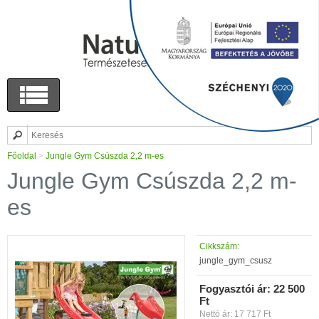
Főoldal
>
Jungle Gym Csúszda 2,2 m-es
Jungle Gym Csúszda 2,2 m-
es
Cikkszám:
jungle_gym_csusz
Fogyasztói ár:
22 500
Ft
Nettó ár: 17 717 Ft