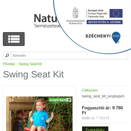
Főoldal
>
Swing Seat Kit
Swing Seat Kit
Cikkszám:
swing_seat_kit_junglegym
Fogyasztói ár:
9 780
Ft
Nettó ár: 7 701 Ft
Érdeklődés