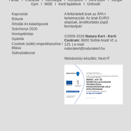
Faház
I
Csúszda
I
Gumitégla
I
Kompozit
I
Kerti bútor
I
Jungle
Gym
I
Műfű
I
Kerti fajátékok
I
Grillsütő
Kapcsolat
A feltüntetett árak az ÁFA-t
tartalmazzák. Az árak EURO
Rólunk
alapúak, árváltoztatás jogát
Árlisták és katalógusok
fenntartjuk!
Széchenyi 2020
Honlaptérkép
©2009-2026
Natura Kert - Kerti
Gyártók
Centrum:
8600 Siófok Aradi Vt. u.
Cookiek (sütik) engedélyezése /
125. | e-mail:
tiltása
naturakert@naturakert.hu
Sütinyilatkozat
Webáruház készítés
: Next-IT