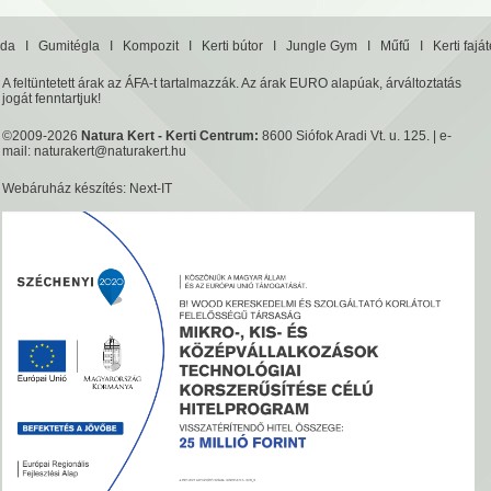
da
I
Gumitégla
I
Kompozit
I
Kerti bútor
I
Jungle Gym
I
Műfű
I
Kerti fajá
A feltüntetett árak az ÁFA-t tartalmazzák. Az árak EURO alapúak, árváltoztatás
jogát fenntartjuk!
©2009-2026
Natura Kert - Kerti Centrum:
8600 Siófok Aradi Vt. u. 125. | e-
mail:
naturakert@naturakert.hu
Webáruház készítés
: Next-IT