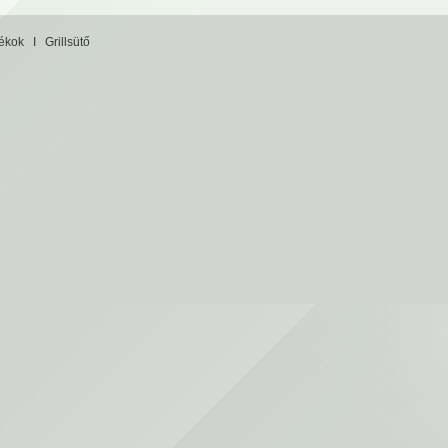
tékok
I
Grillsütő