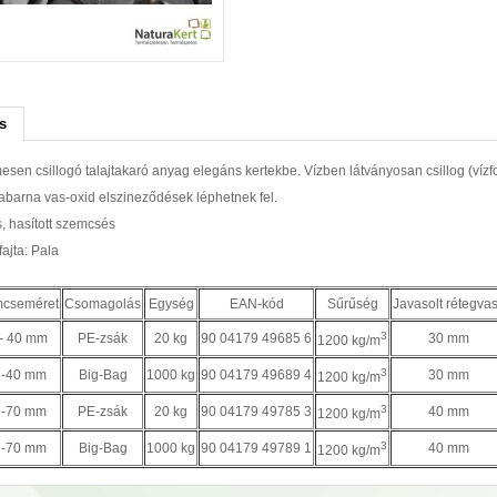
s
esen csillogó talajtakaró anyag elegáns kertekbe. Vízben látványosan csillog (vízf
abarna vas-oxid elszineződések léphetnek fel.
, hasított szemcsés
ajta: Pala
cseméret
Csomagolás
Egység
EAN-kód
Sűrűség
Javasolt rétegvas
3
 - 40 mm
PE-zsák
20 kg
90 04179 49685 6
30 mm
1200 kg/m
3
 -40 mm
Big-Bag
1000 kg
90 04179 49689 4
30 mm
1200 kg/m
3
 -70 mm
PE-zsák
20 kg
90 04179 49785 3
40 mm
1200 kg/m
3
 -70 mm
Big-Bag
1000 kg
90 04179 49789 1
40 mm
1200 kg/m