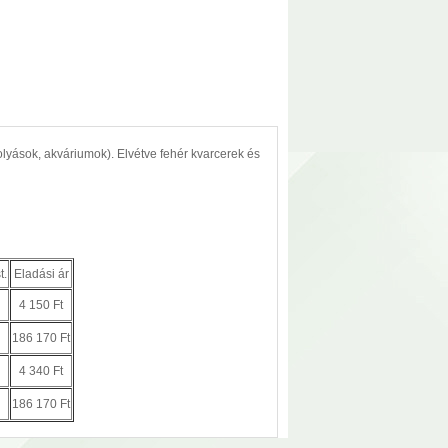
olyások, akváriumok). Elvétve fehér kvarcerek és
t.
Eladási ár
4 150 Ft
186 170 Ft
4 340 Ft
186 170 Ft