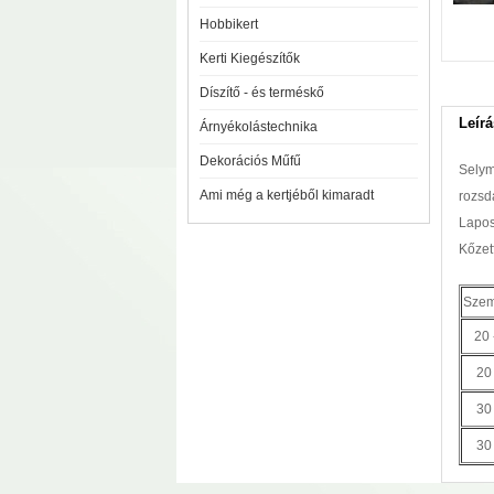
Hobbikert
Kerti Kiegészítők
Díszítő - és terméskő
Leírá
Árnyékolástechnika
Dekorációs Műfű
Selym
Ami még a kertjéből kimaradt
rozsd
Lapos
Kőzetf
Szem
20
20
30
30