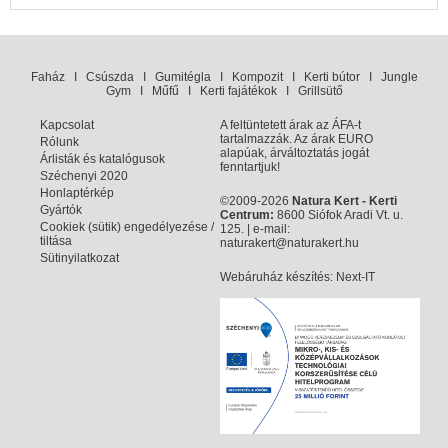
Faház
I
Csúszda
I
Gumitégla
I
Kompozit
I
Kerti bútor
I
Jungle
Gym
I
Műfű
I
Kerti fajátékok
I
Grillsütő
Kapcsolat
A feltüntetett árak az ÁFA-t
tartalmazzák. Az árak EURO
Rólunk
alapúak, árváltoztatás jogát
Árlisták és katalógusok
fenntartjuk!
Széchenyi 2020
Honlaptérkép
©2009-2026
Natura Kert - Kerti
Gyártók
Centrum:
8600 Siófok Aradi Vt. u.
Cookiek (sütik) engedélyezése /
125. | e-mail:
tiltása
naturakert@naturakert.hu
Sütinyilatkozat
Webáruház készítés
: Next-IT