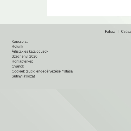
Faház
I
Csúsz
Kapcsolat
Rólunk
Árlisták és katalógusok
Széchenyi 2020
Honlaptérkép
Gyártók
Cookiek (sütik) engedélyezése / tiltása
Sütinyilatkozat