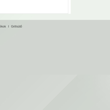
tékok
I
Grillsütő