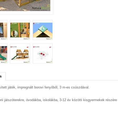
s
ített játék, impregnált borovi fenyőből, 3 m-es csúszdával.
rii játszóterekre, óvodákba, iskolákba, 3-12 év közötti kisgyermekek részére a