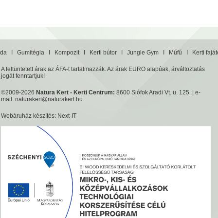
da
I
Gumitégla
I
Kompozit
I
Kerti bútor
I
Jungle Gym
I
Műfű
I
Kerti fajá
A feltüntetett árak az ÁFA-t tartalmazzák. Az árak EURO alapúak, árváltoztatás
jogát fenntartjuk!
©2009-2026
Natura Kert - Kerti Centrum:
8600 Siófok Aradi Vt. u. 125. | e-
mail:
naturakert@naturakert.hu
Webáruház készítés
: Next-IT