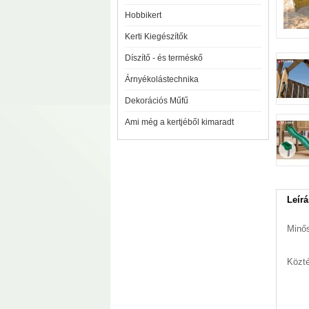
Hobbikert
Kerti Kiegészítők
Díszítő - és terméskő
Árnyékolástechnika
Dekorációs Műfű
Ami még a kertjéből kimaradt
Leírá
Minős
Közté