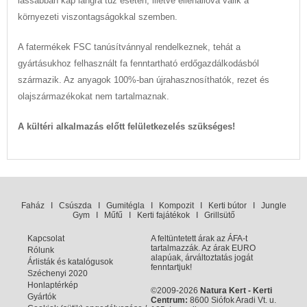
lassabban kap lángra tűz esetén, illetve ellenállóvá válik a
környezeti viszontagságokkal szemben.
A fatermékek FSC tanúsítvánnyal rendelkeznek, tehát a
gyártásukhoz felhasznált fa fenntartható erdőgazdálkodásból
származik. Az anyagok 100%-ban újrahasznosíthatók, rezet és
olajszármazékokat nem tartalmaznak.
A kültéri alkalmazás előtt felületkezelés szükséges!
Faház
I
Csúszda
I
Gumitégla
I
Kompozit
I
Kerti bútor
I
Jungle
Gym
I
Műfű
I
Kerti fajátékok
I
Grillsütő
Kapcsolat
A feltüntetett árak az ÁFA-t
tartalmazzák. Az árak EURO
Rólunk
alapúak, árváltoztatás jogát
Árlisták és katalógusok
fenntartjuk!
Széchenyi 2020
Honlaptérkép
©2009-2026
Natura Kert - Kerti
Gyártók
Centrum:
8600 Siófok Aradi Vt. u.