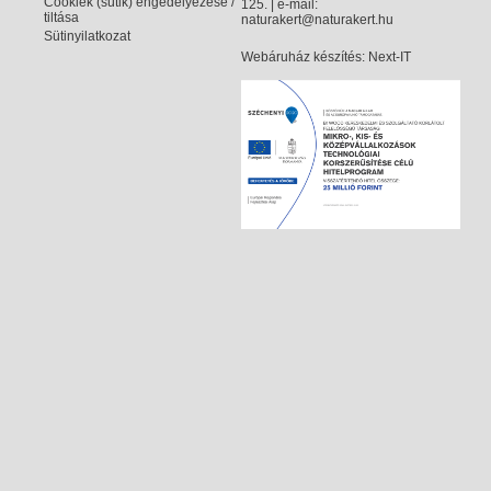
Cookiek (sütik) engedélyezése /
125. | e-mail:
tiltása
naturakert@naturakert.hu
Sütinyilatkozat
Webáruház készítés
: Next-IT