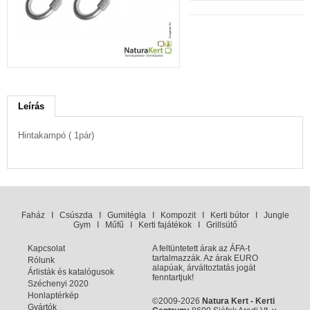
Leírás
Hintakampó ( 1pár)
Faház
I
Csúszda
I
Gumitégla
I
Kompozit
I
Kerti bútor
I
Jungle
Gym
I
Műfű
I
Kerti fajátékok
I
Grillsütő
Kapcsolat
A feltüntetett árak az ÁFA-t
tartalmazzák. Az árak EURO
Rólunk
alapúak, árváltoztatás jogát
Árlisták és katalógusok
fenntartjuk!
Széchenyi 2020
Honlaptérkép
©2009-2026
Natura Kert - Kerti
Gyártók