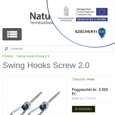
Főoldal
>
Swing Hooks Screw 2.0
Swing Hooks Screw 2.0
Cikkszám:
Hook
Fogyasztói ár:
3 010
Ft
Nettó ár: 2 370 Ft
Érdeklődés