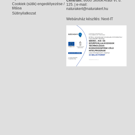
Centrum:
8600 Siófok Aradi Vt. u.
Cookiek (sütik) engedélyezése /
125. | e-mail:
tiltása
naturakert@naturakert.hu
Sütinyilatkozat
Webáruház készítés
: Next-IT