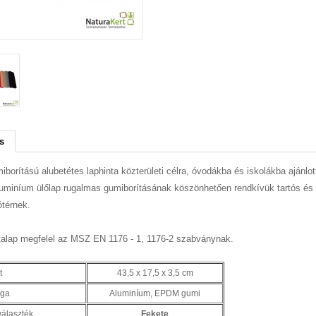
s
iborítású alubetétes laphinta közterületi célra, óvodákba és iskolákba ajánlot
uminíum ülőlap rugalmas gumiborításának köszönhetően rendkívük tartós és b
ótérnek.
talap megfelel az MSZ EN 1176 - 1, 1176-2 szabványnak.
t
43,5 x 17,5 x 3,5 cm
ga
Aluminíum, EPDM gumi
választék
Fekete