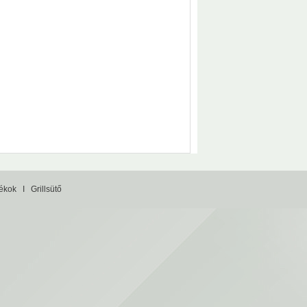
tékok
I
Grillsütő