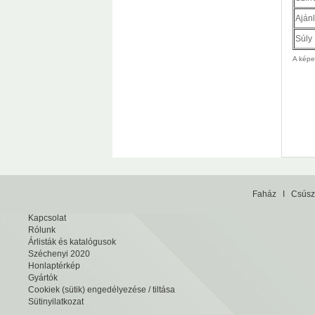
Ajánl
Súly
A képek
Faház
I
Csúsz
Kapcsolat
Rólunk
Árlisták és katalógusok
Széchenyi 2020
Honlaptérkép
Gyártók
Cookiek (sütik) engedélyezése / tiltása
Sütinyilatkozat