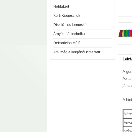
Hobbikert
Kerti Kiegészítők
Díszítő - és terméskő
Árnyékolástechnika
Dekorációs Műfű
Ami még a kertjéből kimaradt
Leírá
A gum
Az al
játsz
A hin
Mére
Anya
Szín