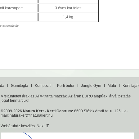
ott korcsoport
3 éves kor felett
1,4 kg
 illusztrációk!
da
I
Gumitégla
I
Kompozit
I
Kerti bútor
I
Jungle Gym
I
Műfű
I
Kerti fajá
A feltüntetett árak az ÁFA-t tartalmazzák. Az árak EURO alapúak, árváltoztatás
jogát fenntartjuk!
©2009-2026
Natura Kert - Kerti Centrum:
8600 Siófok Aradi Vt. u. 125. | e-
mail:
naturakert@naturakert.hu
Webáruház készítés
: Next-IT