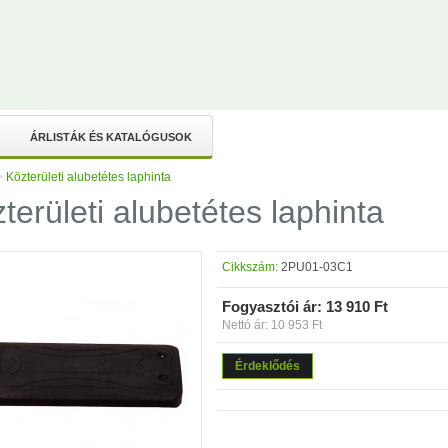
ÁRLISTÁK ÉS KATALÓGUSOK
>
Közterületi alubetétes laphinta
területi alubetétes laphinta
Cikkszám:
2PU01-03C1
Fogyasztói ár:
13 910 Ft
Nettó ár: 10 953 Ft
Érdeklődés