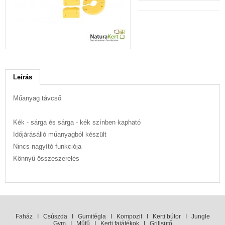
Leírás
Műanyag távcső
Kék - sárga és sárga - kék színben kapható
Időjárásálló műanyagból készült
Nincs nagyító funkciója
Könnyű összeszerelés
Faház
I
Csúszda
I
Gumitégla
I
Kompozit
I
Kerti bútor
I
Jungle
Gym
I
Műfű
I
Kerti fajátékok
I
Grillsütő