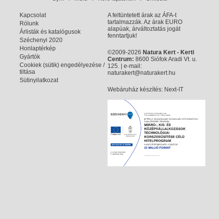
Kapcsolat
A feltüntetett árak az ÁFA-t
tartalmazzák. Az árak EURO
Rólunk
alapúak, árváltoztatás jogát
Árlisták és katalógusok
fenntartjuk!
Széchenyi 2020
Honlaptérkép
©2009-2026
Natura Kert - Kerti
Gyártók
Centrum:
8600 Siófok Aradi Vt. u.
Cookiek (sütik) engedélyezése /
125. | e-mail:
tiltása
naturakert@naturakert.hu
Sütinyilatkozat
Webáruház készítés
: Next-IT