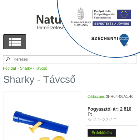
Főoldal
>
Sharky - Távcső
Sharky - Távcső
Cikkszám:
3PR04-06A1.46
Fogyasztói ár:
2 810
Ft
Nettó ár: 2 213 Ft
Érdeklődés