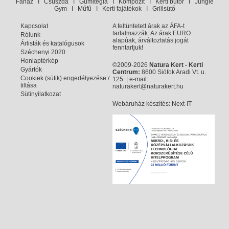
Faház
I
Csúszda
I
Gumitégla
I
Kompozit
I
Kerti bútor
I
Jungle
Gym
I
Műfű
I
Kerti fajátékok
I
Grillsütő
Kapcsolat
A feltüntetett árak az ÁFA-t
tartalmazzák. Az árak EURO
Rólunk
alapúak, árváltoztatás jogát
Árlisták és katalógusok
fenntartjuk!
Széchenyi 2020
Honlaptérkép
©2009-2026
Natura Kert - Kerti
Gyártók
Centrum:
8600 Siófok Aradi Vt. u.
Cookiek (sütik) engedélyezése /
125. | e-mail:
tiltása
naturakert@naturakert.hu
Sütinyilatkozat
Webáruház készítés
: Next-IT