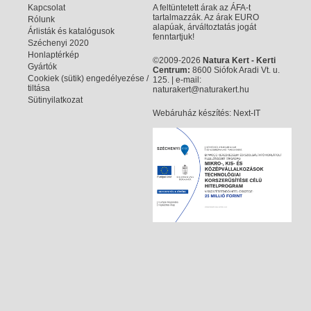
Kapcsolat
A feltüntetett árak az ÁFA-t
tartalmazzák. Az árak EURO
Rólunk
alapúak, árváltoztatás jogát
Árlisták és katalógusok
fenntartjuk!
Széchenyi 2020
Honlaptérkép
©2009-2026
Natura Kert - Kerti
Gyártók
Centrum:
8600 Siófok Aradi Vt. u.
Cookiek (sütik) engedélyezése /
125. | e-mail:
tiltása
naturakert@naturakert.hu
Sütinyilatkozat
Webáruház készítés
: Next-IT