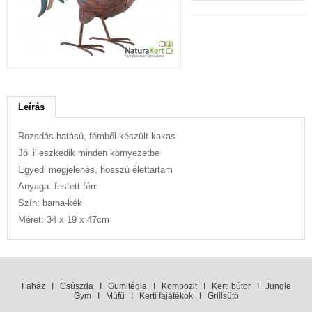
Leírás
Rozsdás hatású, fémből készült kakas
Jól illeszkedik minden környezetbe
Egyedi megjelenés, hosszú élettartam
Anyaga: festett fém
Szín: barna-kék
Méret: 34 x 19 x 47cm
Faház
I
Csúszda
I
Gumitégla
I
Kompozit
I
Kerti bútor
I
Jungle
Gym
I
Műfű
I
Kerti fajátékok
I
Grillsütő