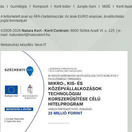
da
I
Gumitégla
I
Kompozit
I
Kerti bútor
I
Jungle Gym
I
Műfű
I
Kerti fajá
A feltüntetett árak az ÁFA-t tartalmazzák. Az árak EURO alapúak, árváltoztatás
jogát fenntartjuk!
©2009-2026
Natura Kert - Kerti Centrum:
8600 Siófok Aradi Vt. u. 125. | e-
mail:
naturakert@naturakert.hu
Webáruház készítés
: Next-IT