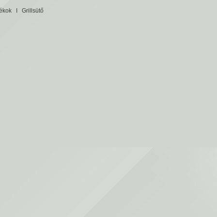
tékok
I
Grillsütő