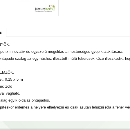
s
NYÖK:
apefix innovatív és egyszerű megoldás a mesterséges gyep kialakítására.
öntapadó szalag az egymáshoz illesztett műfű tekercsek közé illeszkedik, ho
LEMZŐK:
et: 0,15 x 5 m
ne: zöld
óval vágható.
zalag egyik oldalaz öntapadós.
epítéskor érdemes a helyére elhelyezni és csak azután lehúzni róla a fehér vé