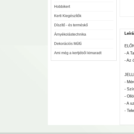
Hobbikert
Kerti Kiegészítők
Díszítő - és terméskő
Leírá
Árnyékolástechnika
Dekorációs Műfű
ELŐ
Ami még a kertjéből kimaradt
- A T
- Az 
JEL
- Mér
- Szí
- Oll
- A s
- Tel