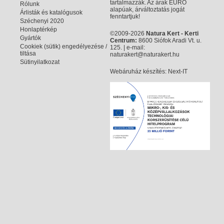
tartalmazzák. Az árak EURO
Rólunk
alapúak, árváltoztatás jogát
Árlisták és katalógusok
fenntartjuk!
Széchenyi 2020
Honlaptérkép
©2009-2026
Natura Kert - Kerti
Gyártók
Centrum:
8600 Siófok Aradi Vt. u.
Cookiek (sütik) engedélyezése /
125. | e-mail:
tiltása
naturakert@naturakert.hu
Sütinyilatkozat
Webáruház készítés
: Next-IT