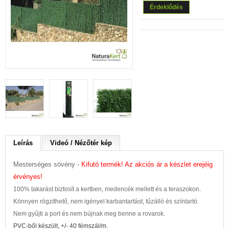
Érdeklődés
Leírás
Videó / Nézőtér kép
Mesterséges sövény -
Kifutó termék! Az akciós ár a készlet erejéig
érvényes!
100% takarást biztosít a kertben, medencék mellett és a teraszokon.
Könnyen rögzíthető, nem igényel karbantartást, tűzálló és színtartó.
Nem gyűjti a port és nem bújnak meg benne a rovarok.
PVC-ből készült, +/- 40 fémszál/m.