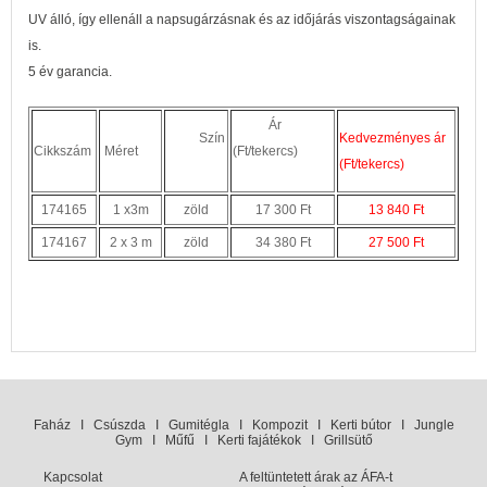
UV álló, így ellenáll a napsugárzásnak és az időjárás viszontagságainak
is.
5 év garancia.
Ár
Szín
Kedvezményes ár
Cikkszám
Méret
(Ft/tekercs)
(Ft/tekercs)
174165
1 x3m
zöld
17 300 Ft
13 840 Ft
174167
2 x 3 m
zöld
34 380 Ft
27 500 Ft
Faház
I
Csúszda
I
Gumitégla
I
Kompozit
I
Kerti bútor
I
Jungle
Gym
I
Műfű
I
Kerti fajátékok
I
Grillsütő
Kapcsolat
A feltüntetett árak az ÁFA-t