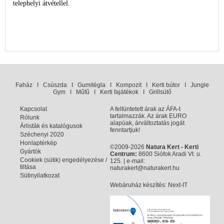
telephelyi átvétellel.
Faház
I
Csúszda
I
Gumitégla
I
Kompozit
I
Kerti bútor
I
Jungle
Gym
I
Műfű
I
Kerti fajátékok
I
Grillsütő
Kapcsolat
A feltüntetett árak az ÁFA-t
tartalmazzák. Az árak EURO
Rólunk
alapúak, árváltoztatás jogát
Árlisták és katalógusok
fenntartjuk!
Széchenyi 2020
Honlaptérkép
©2009-2026
Natura Kert - Kerti
Gyártók
Centrum:
8600 Siófok Aradi Vt. u.
Cookiek (sütik) engedélyezése /
125. | e-mail:
tiltása
naturakert@naturakert.hu
Sütinyilatkozat
Webáruház készítés
: Next-IT