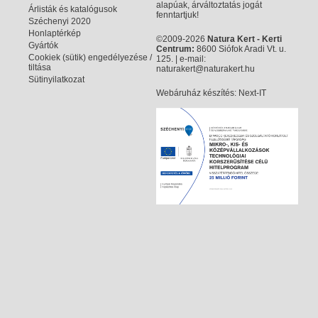
alapúak, árváltoztatás jogát
Árlisták és katalógusok
fenntartjuk!
Széchenyi 2020
Honlaptérkép
©2009-2026
Natura Kert - Kerti
Gyártók
Centrum:
8600 Siófok Aradi Vt. u.
Cookiek (sütik) engedélyezése /
125. | e-mail:
tiltása
naturakert@naturakert.hu
Sütinyilatkozat
Webáruház készítés
: Next-IT