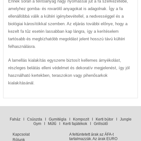
Ennek során a telítőanyag nagy nyomással jut a fa szerkezetébe,
amelyhez gomba- és rovarölő anyagokat is adagolnak. Így a fa
ellenállóbbá válik a kültéri igénybevétellel, a nedvességgel és a
biológiai károsítókkal szemben. Az eljárás további előnye, hogy a
kezelt fa tűz esetén lassabban kap lángra, így a kerítéselem
tartósabb és megbízhatóbb megoldást jelent hosszú távú kültéri
felhasználásra.
A lamellás kialakítás egyszerre biztosít kellemes árnyékolást,
részleges belátás elleni védelmet és dekoratív megjelenést, így jól
használható kertekben, teraszokon vagy pihenősarkok
kialakításánál.
Faház
I
Csúszda
I
Gumitégla
I
Kompozit
I
Kerti bútor
I
Jungle
Gym
I
Műfű
I
Kerti fajátékok
I
Grillsütő
Kapcsolat
A feltüntetett árak az ÁFA-t
tartalmazzák. Az árak EURO
Rólunk