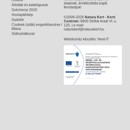
Rólunk
alapúak, árváltoztatás jogát
Árlisták és katalógusok
fenntartjuk!
Széchenyi 2020
Honlaptérkép
©2009-2026
Natura Kert - Kerti
Gyártók
Centrum:
8600 Siófok Aradi Vt. u.
Cookiek (sütik) engedélyezése /
125. | e-mail:
tiltása
naturakert@naturakert.hu
Sütinyilatkozat
Webáruház készítés
: Next-IT