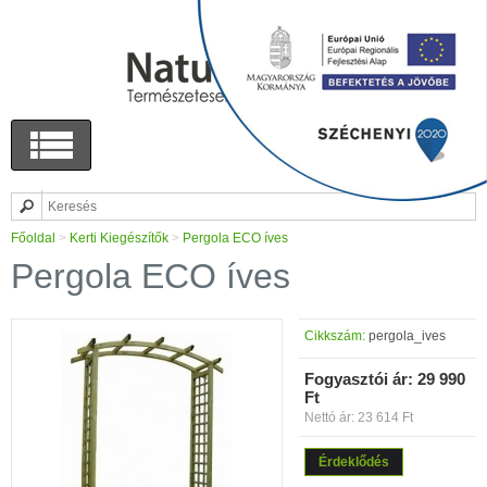
Főoldal
>
Kerti Kiegészítők
>
Pergola ECO íves
Pergola ECO íves
Cikkszám:
pergola_ives
Fogyasztói ár:
29 990
Ft
Nettó ár: 23 614 Ft
Érdeklődés