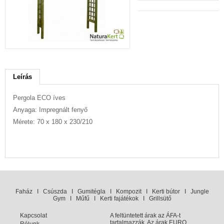
Leírás
Pergola ECO íves
Anyaga: Impregnált fenyő
Mérete: 70 x 180 x 230/210
Faház
I
Csúszda
I
Gumitégla
I
Kompozit
I
Kerti bútor
I
Jungle
Gym
I
Műfű
I
Kerti fajátékok
I
Grillsütő
Kapcsolat
A feltüntetett árak az ÁFA-t
tartalmazzák. Az árak EURO