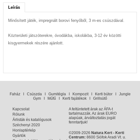
Leírás
Minősített játék, impregnált borovi fenyőből, 3 m-es csúszdával.
Közterületi játszóterekre, óvodákba, iskolákba, 3-12 év közötti
kisgyermekek részére ajánlott.
Faház
I
Csúszda
I
Gumitégla
I
Kompozit
I
Kerti bútor
I
Jungle
Gym
I
Műfű
I
Kerti fajátékok
I
Grillsütő
Kapcsolat
A feltüntetett árak az ÁFA-t
tartalmazzák. Az árak EURO
Rólunk
alapúak, árváltoztatás jogát
Árlisták és katalógusok
fenntartjuk!
Széchenyi 2020
Honlaptérkép
©2009-2026
Natura Kert - Kerti
Gyártók
Centrum:
8600 Siófok Aradi Vt. u.