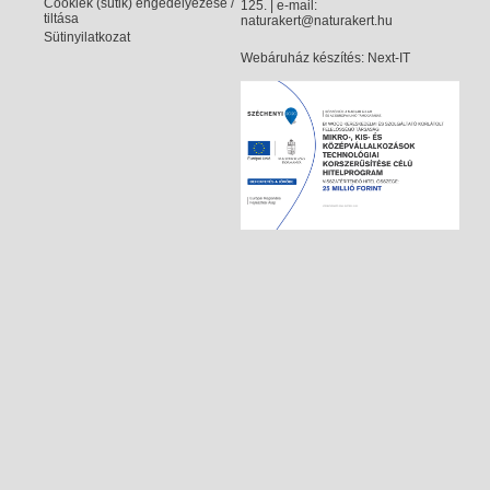
Cookiek (sütik) engedélyezése /
125. | e-mail:
tiltása
naturakert@naturakert.hu
Sütinyilatkozat
Webáruház készítés
: Next-IT