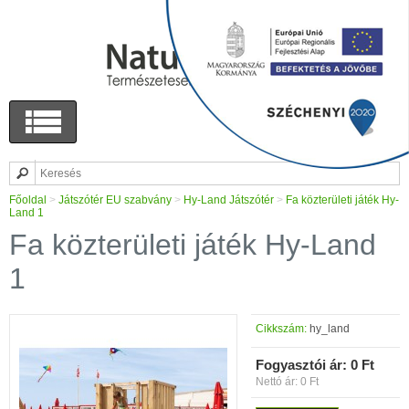
Főoldal
>
Játszótér EU szabvány
>
Hy-Land Játszótér
>
Fa közterületi játék Hy-
Land 1
Fa közterületi játék Hy-Land
1
Cikkszám:
hy_land
Fogyasztói ár:
0 Ft
Nettó ár: 0 Ft