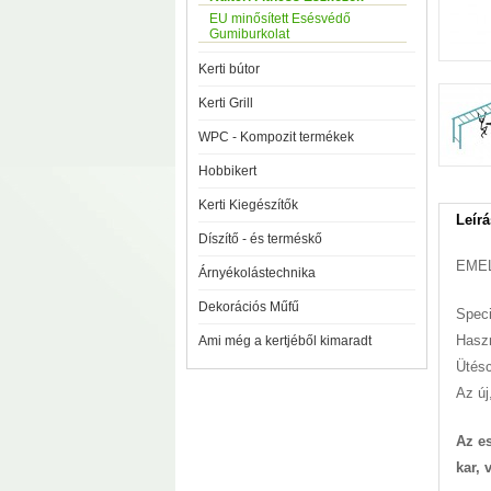
EU minősített Esésvédő
Gumiburkolat
Kerti bútor
Kerti Grill
WPC - Kompozit termékek
Hobbikert
Kerti Kiegészítők
Leírá
Díszítő - és terméskő
EME
Árnyékolástechnika
Dekorációs Műfű
Speci
Haszn
Ami még a kertjéből kimaradt
Ütésc
Az új
Az e
kar, 