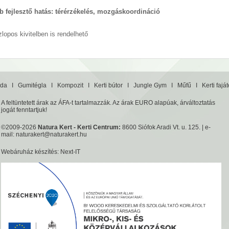
 fejlesztő hatás: térérzékelés, mozgáskoordináció
lopos kivitelben is rendelhető
da
I
Gumitégla
I
Kompozit
I
Kerti bútor
I
Jungle Gym
I
Műfű
I
Kerti fajá
A feltüntetett árak az ÁFA-t tartalmazzák. Az árak EURO alapúak, árváltoztatás
jogát fenntartjuk!
©2009-2026
Natura Kert - Kerti Centrum:
8600 Siófok Aradi Vt. u. 125. | e-
mail:
naturakert@naturakert.hu
Webáruház készítés
: Next-IT