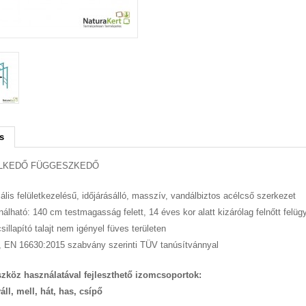
s
LKEDŐ FÜGGESZKEDŐ
ális felületkezelésű, időjárásálló, masszív, vandálbiztos acélcső szerkezet
álható: 140 cm testmagasság felett, 14 éves kor alatt kizárólag felnőtt felügy
sillapító talajt nem igényel füves területen
, EN 16630:2015 szabvány szerinti TÜV tanúsítvánnyal
szköz használatával fejleszthető izomcsoportok:
váll, mell, hát, has, csípő