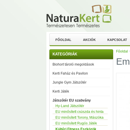
FŐOLDAL
AKCIÓK
KAPCSOLAT
Főoldal
KATEGÓRIÁK
Em
Biohort tároló megoldások
Kerti Faház és Pavilon
Jungle Gym Játszótér
Kerti Játék
Játszótér EU szabvány
Hy-Land Játszótér
EU minősített csúszda és hinta
EU minősített Torony, Mászóka
EU minősített Rugós Játék
Kültéri Fitness Eszközök