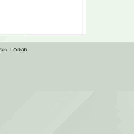
tékok
I
Grillsütő