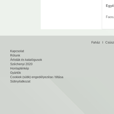
Egyéb
Faosz
Faház
I
Csúsz
Kapcsolat
Rólunk
Árlisták és katalógusok
Széchenyi 2020
Honlaptérkép
Gyártók
Cookiek (sütik) engedélyezése / tiltása
Sütinyilatkozat