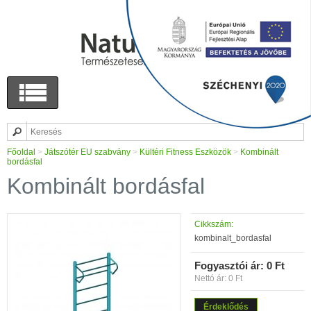
Főoldal
>
Játszótér EU szabvány
>
Kültéri Fitness Eszközök
>
Kombinált
bordásfal
Kombinált bordásfal
Cikkszám:
kombinalt_bordasfal
Fogyasztói ár:
0 Ft
Nettó ár: 0 Ft
Érdeklődés