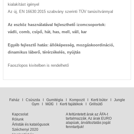
kialakítást igényel
Az új, EN 16630:2015 szabvány szerinti TÜV tanúsítvánnyal
Az eszköz használatával fejleszthető izomcsoportok:
vádli, comb, csípő, hát, has, mell, váll, kar
Egyéb fejlesztő hatás: állóképesség, mozgáskoordináció,
dinamikus láberő, térérzékelés, nyújtás
Faoszlopos kivitelben is rendelhető
Faház
I
Csúszda
I
Gumitégla
I
Kompozit
I
Kerti bútor
I
Jungle
Gym
I
Műfű
I
Kerti fajátékok
I
Grillsütő
Kapcsolat
A feltüntetett árak az ÁFA-t
tartalmazzák. Az árak EURO
Rólunk
alapúak, árváltoztatás jogát
Árlisták és katalógusok
fenntartjuk!
Széchenyi 2020