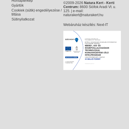
Honlaptérkép
©2009-2026
Natura Kert - Kerti
Gyártók
Centrum:
8600 Siófok Aradi Vt. u.
Cookiek (sütik) engedélyezése /
125. | e-mail:
tiltása
naturakert@naturakert.hu
Sütinyilatkozat
Webáruház készítés
: Next-IT