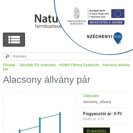
Főoldal
>
Játszótér EU szabvány
>
Kültéri Fitness Eszközök
>
Alacsony állvány
pár
Alacsony állvány pár
Cikkszám:
alacsony_allvany
Fogyasztói ár:
0 Ft
Nettó ár: 0 Ft
Érdeklődés