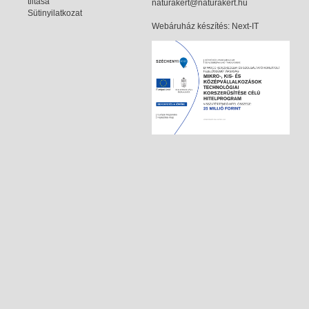
tiltása
naturakert@naturakert.hu
Sütinyilatkozat
Webáruház készítés
: Next-IT