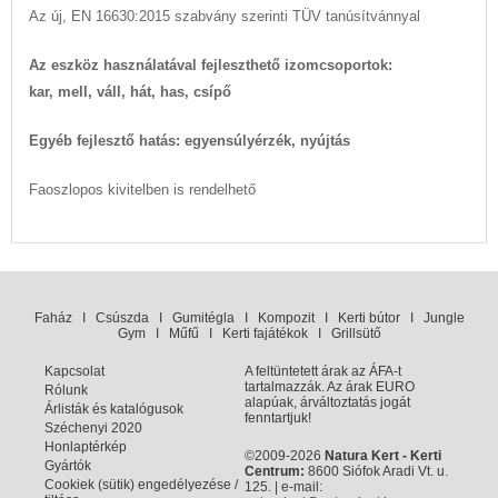
Az új, EN 16630:2015 szabvány szerinti TÜV tanúsítvánnyal
Az eszköz használatával fejleszthető izomcsoportok:
kar, mell, váll, hát, has, csípő
Egyéb fejlesztő hatás: egyensúlyérzék, nyújtás
Faoszlopos kivitelben is rendelhető
Faház
I
Csúszda
I
Gumitégla
I
Kompozit
I
Kerti bútor
I
Jungle
Gym
I
Műfű
I
Kerti fajátékok
I
Grillsütő
Kapcsolat
A feltüntetett árak az ÁFA-t
tartalmazzák. Az árak EURO
Rólunk
alapúak, árváltoztatás jogát
Árlisták és katalógusok
fenntartjuk!
Széchenyi 2020
Honlaptérkép
©2009-2026
Natura Kert - Kerti
Gyártók
Centrum:
8600 Siófok Aradi Vt. u.
Cookiek (sütik) engedélyezése /
125. | e-mail: